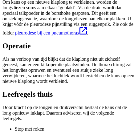
Om kans op een nieuwe klaplong te verkleinen, worden de
longvliezen soms aan elkaar ‘geplakt’. Via de drain wordt dan
speciaal talkpoeder in de borstholte gespoten. Dit geeft een
ontstekingsreactie, waardoor de longvliezen aan elkaar plakken. U
krijgt vóór de pleurodese pijnstilling via een ruggenprik. Zie ook de
folder
pleurodese bij een pneumothorax
.
Operatie
Als na verloop van tijd blijkt dat de klaplong niet uit zichzelf
geneest, kan er een kijkoperatie plaatsvinden. De thoraxchirurg zal
het longvlies opruwen en eventueel een stukje zieke long
verwijderen, waarmee het luchtlek wordt hersteld en de kans op een
nieuwe klaplong wordt verkleind.
Leefregels thuis
Door kracht op de longen en drukverschil bestaat de kans dat de
long opnieuw inklapt. Daarom adviseren wij de volgende
leefregels:
Stop met roken