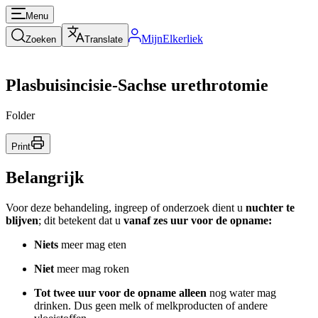
Menu
MijnElkerliek
Zoeken
Translate
Plasbuisincisie-Sachse urethrotomie
Folder
Print
Belangrijk
Voor deze behandeling, ingreep of onderzoek dient u
nuchter te
blijven
; dit betekent dat u
vanaf zes uur voor de opname:
Niets
meer mag eten
Niet
meer mag roken
Tot twee uur voor de opname alleen
nog water mag
drinken. Dus geen melk of melkproducten of andere