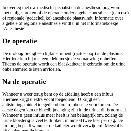
In overleg met uw medisch specialist en de anesthesioloog wordt
met u afgesproken of de operatie onder algehele anesthesie (narcose)
of regionale (gedeeltelijke) anesthesie plaatsvindt. Informatie over
algehele of regionale anesthesie vindt u in het informatieboekje
‘Anesthesie’.
De operatie
De uroloog brengt een kijkinstrument (cystoscoop) in de plasbuis.
Hierdoor kan hij met een klein mesje de vernauwing opheffen.
Tijdens de operatie wordt een blaaskatheter ingebracht om de urine
onbelemmerd te laten afvloeien.
Na de operatie
Wanneer u weer terug bent op de afdeling heeft u een infuus.
Hiermee krijgt u extra vocht toegediend. U krijgt een
antistollingsmiddel toegediend om trombose te voorkomen. De
eerste dagen kan er bloedbijmenging zijn in de urine, dit is normaal.
Wanneer u geen infuus meer heeft is het belangrijk om, zolang de
urine bloederig is veel te drinken, minimaal twee liter per dag. De
uroloog bepaalt wanneer de katheter wordt verwijderd. Meestal is
dit de dag van de ingreep.