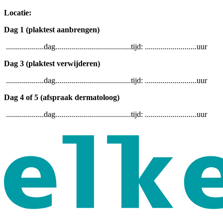
Locatie:
Dag 1 (plaktest aanbrengen)
...................dag......................................tijd: ..........................uur
Dag 3 (plaktest verwijderen)
...................dag......................................tijd: ..........................uur
Dag 4 of 5 (afspraak dermatoloog)
...................dag......................................tijd: ..........................uur