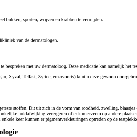
.
eel bukken, sporten, wrijven en krabben te vermijden.
likliniek van de dermatologen.
 te bespreken met uw dermatoloog. Deze medicatie kan namelijk het tes
rgan, Xyzal, Telfast, Zyrtec, enzovoorts) kunt u deze gewoon doorgebru
geteste stoffen. Dit uit zich in de vorm van roodheid, zwelling, blaasjes
onkelijke huidafwijking verergeren of er kan eczeem op andere plaatsen 
hts een enkele keer kunnen er pigmentverkleuringen optreden op de
ologie