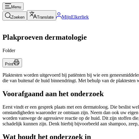
Menu
MijnElkerliek
Zoeken
Translate
Plakproeven dermatologie
Folder
Print
Plaktesten worden uitgevoerd bij patiënten bij wie een geneesmiddelen
die van buitenaf de huid binnendringt. Met behulp van de plaktesten w
Voorafgaand aan het onderzoek
Eerst vindt er een gesprek plaats met een dermatoloog. Die beslist we
omstandigheden waaronder ze ontstaan zijn. Neem dan ook uw eigen gen
worden vanwege de agressieve reactie op de huid. Dit zijn stoffen die,
schadelijk kunnen zijn. Denk hierbij bijvoorbeeld aan shampoo, zeep
Wat houdt het onderzoek in