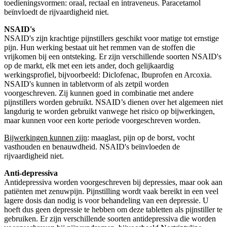
toedieningsvormen: oraal, rectaal en intraveneus. Paracetamol
beïnvloedt de rijvaardigheid niet.
NSAID's
NSAID's zijn krachtige pijnstillers geschikt voor matige tot ernstige
pijn. Hun werking bestaat uit het remmen van de stoffen die
vrijkomen bij een ontsteking. Er zijn verschillende soorten NSAID's
op de markt, elk met een iets ander, doch gelijkaardig
werkingsprofiel, bijvoorbeeld: Diclofenac, Ibuprofen en Arcoxia.
NSAID's kunnen in tabletvorm of als zetpil worden
voorgeschreven. Zij kunnen goed in combinatie met andere
pijnstillers worden gebruikt. NSAID’s dienen over het algemeen niet
langdurig te worden gebruikt vanwege het risico op bijwerkingen,
maar kunnen voor een korte periode voorgeschreven worden.
Bijwerkingen kunnen zijn
: maaglast, pijn op de borst, vocht
vasthouden en benauwdheid. NSAID's beïnvloeden de
rijvaardigheid niet.
Anti-depressiva
Antidepressiva worden voorgeschreven bij depressies, maar ook aan
patiënten met zenuwpijn. Pijnstilling wordt vaak bereikt in een veel
lagere dosis dan nodig is voor behandeling van een depressie. U
hoeft dus geen depressie te hebben om deze tabletten als pijnstiller te
gebruiken. Er zijn verschillende soorten antidepressiva die worden