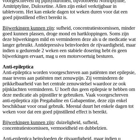
voorgeschreven bij pijnsyndromen, bijvoorbeeld Nortriptyline,
Amitriptyline, Duloxetine. Allen zijn enkel verkrijgbaar in
tabletvorm. Het kan enkele dagen tot weken duren voor dat een
goed pijnstillend effect bereikt is.
Bijwerkingen kunnen zijn
: sufheid, concentratiestoornissen, minder
goed kunnen plassen, droge mond en hartkloppingen. Soms zijn
deze bijwerkingen mild en verminderen deze als u de medicatie wat
langer gebruikt. Antidepressiva beïnvloeden de rijvaardigheid, maar
indien u gedurende 2 weken een stabiele dosering hebt én geen
bijwerkingen ervaart, mag u een motorvoertuig besturen.
Anti-epileptica
Anti-epileptica worden voorgeschreven aan patiënten met epilepsie,
maar tevens aan patiënten met zenuwpijn. Zij verminderen de
prikkelbaarheid van het centrale zenuwstelsel waardoor ze ook
pijnklachten verminderen. U hoeft dus geen epilepsie te hebben om
deze medicatie als pijnstiller te gebruiken. Vaak voorgeschreven
anti-epileptica zijn Pregabaline en Gabapentine, deze zijn enkel
beschikbaar voor oraal gebruik. Meestal duurt het enkele dagen tot
weken voor dat een goed pijnstillend effect is bereikt.
Bijwerkingen kunnen zijn
: duizeligheid, sufheid,
concentratiestoornissen, vermoeidheid en dubbelzien.
Anti-epileptica beïnvloeden de rijvaardigheid, maar indien u