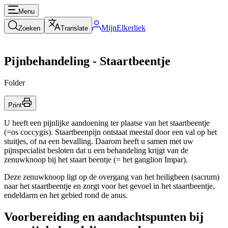
Menu
MijnElkerliek
Zoeken
Translate
Pijnbehandeling - Staartbeentje
Folder
Print
U heeft een pijnlijke aandoening ter plaatse van het staartbeentje
(=os coccygis). Staartbeenpijn ontstaat meestal door een val op het
stuitjes, of na een bevalling. Daarom heeft u samen met uw
pijnspecialist besloten dat u een behandeling krijgt van de
zenuwknoop bij het staart beentje (= het ganglion Impar).
Deze zenuwknoop ligt op de overgang van het heiligbeen (sacrum)
naar het staartbeentje en zorgt voor het gevoel in het staartbeentje,
endeldarm en het gebied rond de anus.
Voorbereiding en aandachtspunten bij