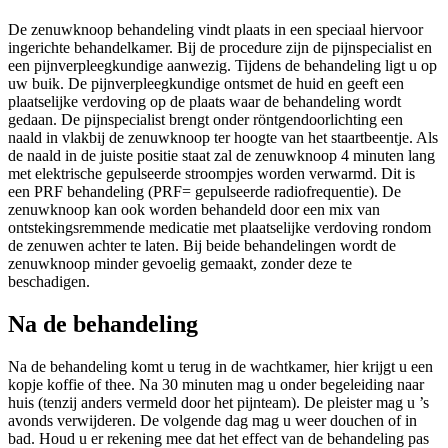
De zenuwknoop behandeling vindt plaats in een speciaal hiervoor
ingerichte behandelkamer. Bij de procedure zijn de pijnspecialist en
een pijnverpleegkundige aanwezig. Tijdens de behandeling ligt u op
uw buik. De pijnverpleegkundige ontsmet de huid en geeft een
plaatselijke verdoving op de plaats waar de behandeling wordt
gedaan. De pijnspecialist brengt onder röntgendoorlichting een
naald in vlakbij de zenuwknoop ter hoogte van het staartbeentje. Als
de naald in de juiste positie staat zal de zenuwknoop 4 minuten lang
met elektrische gepulseerde stroompjes worden verwarmd. Dit is
een PRF behandeling (PRF= gepulseerde radiofrequentie). De
zenuwknoop kan ook worden behandeld door een mix van
ontstekingsremmende medicatie met plaatselijke verdoving rondom
de zenuwen achter te laten. Bij beide behandelingen wordt de
zenuwknoop minder gevoelig gemaakt, zonder deze te
beschadigen.
Na de behandeling
Na de behandeling komt u terug in de wachtkamer, hier krijgt u een
kopje koffie of thee. Na 30 minuten mag u onder begeleiding naar
huis (tenzij anders vermeld door het pijnteam). De pleister mag u ’s
avonds verwijderen. De volgende dag mag u weer douchen of in
bad. Houd u er rekening mee dat het effect van de behandeling pas