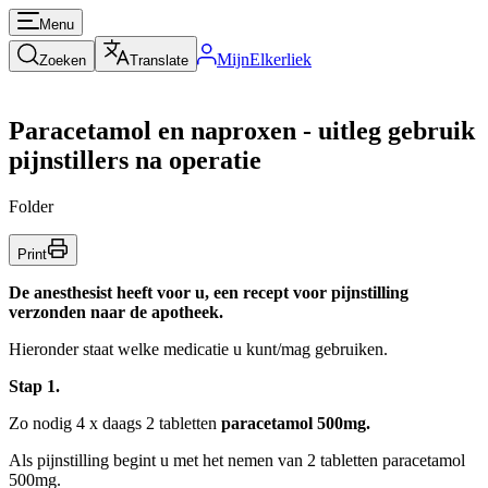
Menu
MijnElkerliek
Zoeken
Translate
Paracetamol en naproxen - uitleg gebruik
pijnstillers na operatie
Folder
Print
De anesthesist heeft voor u, een recept voor pijnstilling
verzonden naar de apotheek.
Hieronder staat welke medicatie u kunt/mag gebruiken.
Stap 1.
Zo nodig 4 x daags 2 tabletten
paracetamol 500mg.
Als pijnstilling begint u met het nemen van 2 tabletten paracetamol
500mg.