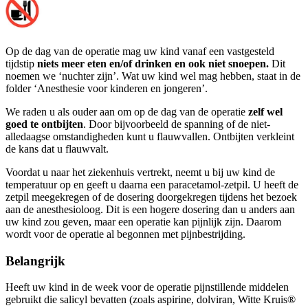
Op de dag van de operatie mag uw kind vanaf een vastgesteld
tijdstip
niets meer eten en/of drinken en ook niet snoepen.
Dit
noemen we ‘nuchter zijn’. Wat uw kind wel mag hebben, staat in de
folder ‘Anesthesie voor kinderen en jongeren’.
We raden u als ouder aan om op de dag van de operatie
zelf wel
goed te ontbijten
. Door bijvoorbeeld de spanning of de niet-
alledaagse omstandigheden kunt u flauwvallen. Ontbijten verkleint
de kans dat u flauwvalt.
Voordat u naar het ziekenhuis vertrekt, neemt u bij uw kind de
temperatuur op en geeft u daarna een paracetamol-zetpil. U heeft de
zetpil meegekregen of de dosering doorgekregen tijdens het bezoek
aan de anesthesioloog. Dit is een hogere dosering dan u anders aan
uw kind zou geven, maar een operatie kan pijnlijk zijn. Daarom
wordt voor de operatie al begonnen met pijnbestrijding.
Belangrijk
Heeft uw kind in de week voor de operatie pijnstillende middelen
gebruikt die salicyl bevatten (zoals aspirine, dolviran, Witte Kruis®