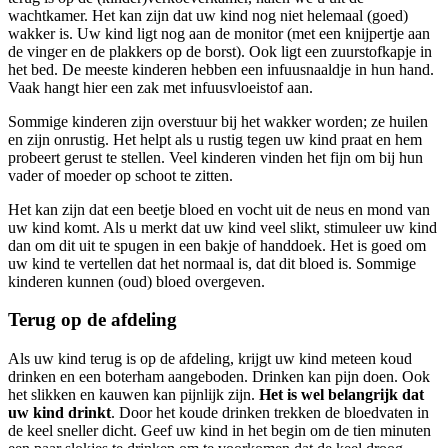
wachtkamer. Het kan zijn dat uw kind nog niet helemaal (goed)
wakker is. Uw kind ligt nog aan de monitor (met een knijpertje aan
de vinger en de plakkers op de borst). Ook ligt een zuurstofkapje in
het bed. De meeste kinderen hebben een infuusnaaldje in hun hand.
Vaak hangt hier een zak met infuusvloeistof aan.
Sommige kinderen zijn overstuur bij het wakker worden; ze huilen
en zijn onrustig. Het helpt als u rustig tegen uw kind praat en hem
probeert gerust te stellen. Veel kinderen vinden het fijn om bij hun
vader of moeder op schoot te zitten.
Het kan zijn dat een beetje bloed en vocht uit de neus en mond van
uw kind komt. Als u merkt dat uw kind veel slikt, stimuleer uw kind
dan om dit uit te spugen in een bakje of handdoek. Het is goed om
uw kind te vertellen dat het normaal is, dat dit bloed is. Sommige
kinderen kunnen (oud) bloed overgeven.
Terug op de afdeling
Als uw kind terug is op de afdeling, krijgt uw kind meteen koud
drinken en een boterham aangeboden. Drinken kan pijn doen. Ook
het slikken en kauwen kan pijnlijk zijn.
Het is wel belangrijk dat
uw kind drinkt
. Door het koude drinken trekken de bloedvaten in
de keel sneller dicht. Geef uw kind in het begin om de tien minuten