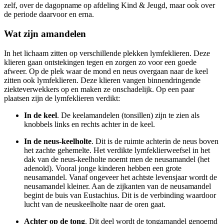
zelf, over de dagopname op afdeling Kind & Jeugd, maar ook over
de periode daarvoor en erna.
Wat zijn amandelen
In het lichaam zitten op verschillende plekken lymfeklieren. Deze
klieren gaan ontstekingen tegen en zorgen zo voor een goede
afweer. Op de plek waar de mond en neus overgaan naar de keel
zitten ook lymfeklieren. Deze klieren vangen binnendringende
ziekteverwekkers op en maken ze onschadelijk. Op een paar
plaatsen zijn de lymfeklieren verdikt:
In de keel
. De keelamandelen (tonsillen) zijn te zien als
knobbels links en rechts achter in de keel.
In de neus-keelholte
. Dit is de ruimte achterin de neus boven
het zachte gehemelte. Het verdikte lymfeklierweefsel in het
dak van de neus-keelholte noemt men de neusamandel (het
adenoïd). Vooral jonge kinderen hebben een grote
neusamandel. Vanaf ongeveer het achtste levensjaar wordt de
neusamandel kleiner. Aan de zijkanten van de neusamandel
begint de buis van Eustachius. Dit is de verbinding waardoor
lucht van de neuskeelholte naar de oren gaat.
Achter op de tong
. Dit deel wordt de tongamandel genoemd