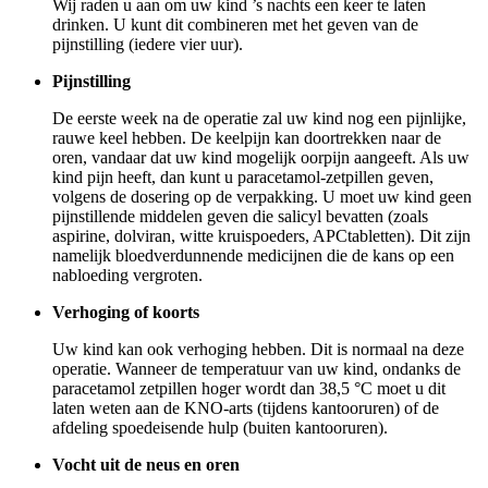
Wij raden u aan om uw kind ’s nachts een keer te laten
drinken. U kunt dit combineren met het geven van de
pijnstilling (iedere vier uur).
Pijnstilling
De eerste week na de operatie zal uw kind nog een pijnlijke,
rauwe keel hebben. De keelpijn kan doortrekken naar de
oren, vandaar dat uw kind mogelijk oorpijn aangeeft. Als uw
kind pijn heeft, dan kunt u paracetamol-zetpillen geven,
volgens de dosering op de verpakking. U moet uw kind geen
pijnstillende middelen geven die salicyl bevatten (zoals
aspirine, dolviran, witte kruispoeders, APCtabletten). Dit zijn
namelijk bloedverdunnende medicijnen die de kans op een
nabloeding vergroten.
Verhoging of koorts
Uw kind kan ook verhoging hebben. Dit is normaal na deze
operatie. Wanneer de temperatuur van uw kind, ondanks de
paracetamol zetpillen hoger wordt dan 38,5 °C moet u dit
laten weten aan de KNO-arts (tijdens kantooruren) of de
afdeling spoedeisende hulp (buiten kantooruren).
Vocht uit de neus en oren