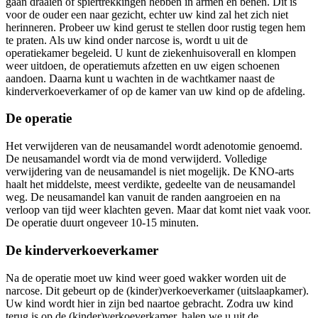
gaan draaien of spiertrekkingen hebben in armen en benen. Dit is
voor de ouder een naar gezicht, echter uw kind zal het zich niet
herinneren. Probeer uw kind gerust te stellen door rustig tegen hem
te praten. Als uw kind onder narcose is, wordt u uit de
operatiekamer begeleid. U kunt de ziekenhuisoverall en klompen
weer uitdoen, de operatiemuts afzetten en uw eigen schoenen
aandoen. Daarna kunt u wachten in de wachtkamer naast de
kinderverkoeverkamer of op de kamer van uw kind op de afdeling.
De operatie
Het verwijderen van de neusamandel wordt adenotomie genoemd.
De neusamandel wordt via de mond verwijderd. Volledige
verwijdering van de neusamandel is niet mogelijk. De KNO-arts
haalt het middelste, meest verdikte, gedeelte van de neusamandel
weg. De neusamandel kan vanuit de randen aangroeien en na
verloop van tijd weer klachten geven. Maar dat komt niet vaak voor.
De operatie duurt ongeveer 10-15 minuten.
De kinderverkoeverkamer
Na de operatie moet uw kind weer goed wakker worden uit de
narcose. Dit gebeurt op de (kinder)verkoeverkamer (uitslaapkamer).
Uw kind wordt hier in zijn bed naartoe gebracht. Zodra uw kind
terug is op de (kinder)verkoeverkamer, halen we u uit de