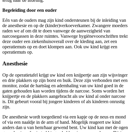
terug naar de afdeling.
Begeleiding door een ouder
Eén van de ouders mag zijn kind ondersteunen bij de inleiding van
de anesthesie en op de (kinder)verkoeverkamer. Zwangere moeders
raden we af om dit te doen vanwege de aanwezigheid van
narcosegassen in deze ruimtes. Vanwege hygiënevoorschriften trekt
deze ouder een ziekenhuisoverall over de kleding aan, zet een
operatiemuts op en doet klompen aan. Ook uw kind krijgt een
operatiemuts op.
Anesthesie
Op de operatietafel krijgt uw kind een knijpertje aan zijn wijsvinger
en drie plakkers op zijn borst en buik. Deze zijn verbonden met een
monitor, zodat de hartslag en ademhaling van uw kind goed in de
gaten gehouden kan worden tijdens de narcose. Soms worden het
knijpertje en de plakkers aangebracht als uw kind al onder narcose
is. Dit gebeurt vooral bij jongere kinderen of als kinderen onrustig
zijn.
De anesthesie wordt toegediend via een kapje op de neus en mond
of via een naaldje in de arm of hand. Mogelijk reageert uw kind
anders dan u van hem/haar gewend bent. Uw kind kan met de ogen