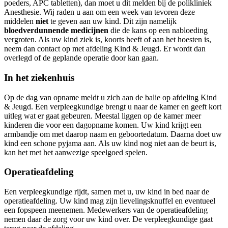
poeders, APC tabletten), dan moet u dit melden bij de polikliniek
Anesthesie. Wij raden u aan om een week van tevoren deze
middelen
niet
te geven aan uw kind. Dit zijn namelijk
bloedverdunnende medicijnen
die de kans op een nabloeding
vergroten. Als uw kind ziek is, koorts heeft of aan het hoesten is,
neem dan contact op met afdeling Kind & Jeugd. Er wordt dan
overlegd of de geplande operatie door kan gaan.
In het ziekenhuis
Op de dag van opname meldt u zich aan de balie op afdeling Kind
& Jeugd. Een verpleegkundige brengt u naar de kamer en geeft kort
uitleg wat er gaat gebeuren. Meestal liggen op de kamer meer
kinderen die voor een dagopname komen. Uw kind krijgt een
armbandje om met daarop naam en geboortedatum. Daarna doet uw
kind een schone pyjama aan. Als uw kind nog niet aan de beurt is,
kan het met het aanwezige speelgoed spelen.
Operatieafdeling
Een verpleegkundige rijdt, samen met u, uw kind in bed naar de
operatieafdeling. Uw kind mag zijn lievelingsknuffel en eventueel
een fopspeen meenemen. Medewerkers van de operatieafdeling
nemen daar de zorg voor uw kind over. De verpleegkundige gaat