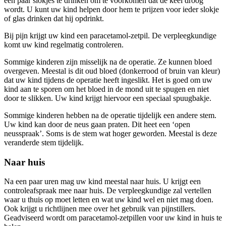
een paar slokjes te drinken om te voorkomen dat de keel droog
wordt. U kunt uw kind helpen door hem te prijzen voor ieder slokje
of glas drinken dat hij opdrinkt.
Bij pijn krijgt uw kind een paracetamol-zetpil. De verpleegkundige
komt uw kind regelmatig controleren.
Sommige kinderen zijn misselijk na de operatie. Ze kunnen bloed
overgeven. Meestal is dit oud bloed (donkerrood of bruin van kleur)
dat uw kind tijdens de operatie heeft ingeslikt. Het is goed om uw
kind aan te sporen om het bloed in de mond uit te spugen en niet
door te slikken. Uw kind krijgt hiervoor een speciaal spuugbakje.
Sommige kinderen hebben na de operatie tijdelijk een andere stem.
Uw kind kan door de neus gaan praten. Dit heet een ‘open
neusspraak’. Soms is de stem wat hoger geworden. Meestal is deze
veranderde stem tijdelijk.
Naar huis
Na een paar uren mag uw kind meestal naar huis. U krijgt een
controleafspraak mee naar huis. De verpleegkundige zal vertellen
waar u thuis op moet letten en wat uw kind wel en niet mag doen.
Ook krijgt u richtlijnen mee over het gebruik van pijnstillers.
Geadviseerd wordt om paracetamol-zetpillen voor uw kind in huis te