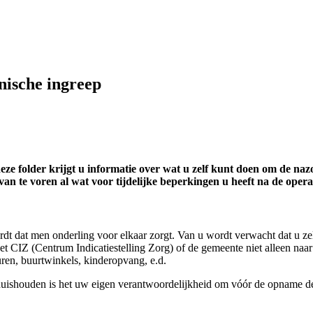
inische ingreep
e folder krijgt u informatie over wat u zelf kunt doen om de nazo
n te voren al wat voor tijdelijke beperkingen u heeft na de operat
t dat men onderling voor elkaar zorgt. Van u wordt verwacht dat u zel
 het CIZ (Centrum Indicatiestelling Zorg) of de gemeente niet alleen n
ren, buurtwinkels, kinderopvang, e.d.
huishouden is het uw eigen verantwoordelijkheid om vóór de opname de 