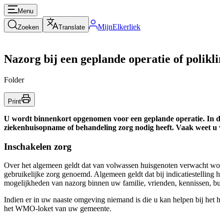
Menu
MijnElkerliek
Zoeken
Translate
Nazorg bij een geplande operatie of polikl
Folder
Print
U wordt binnenkort opgenomen voor een geplande operatie. In dez
ziekenhuisopname of behandeling zorg nodig heeft. Vaak weet u va
Inschakelen zorg
Over het algemeen geldt dat van volwassen huisgenoten verwacht word
gebruikelijke zorg genoemd. Algemeen geldt dat bij indicatiestelling
mogelijkheden van nazorg binnen uw familie, vrienden, kennissen, bu
Indien er in uw naaste omgeving niemand is die u kan helpen bij het 
het WMO-loket van uw gemeente.