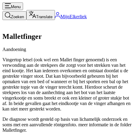
Menu
MijnElkerliek
Zoeken
Translate
Malletfinger
Aandoening
Vingertop letsel (ook wel een Mallet finger genoemd) is een
verwonding aan de strekpees die zorgt voor het strekken van het
eind kootje. Het kan iedereen overkomen en ontstaat doordat u de
gestrekte vinger stoot. Dat kan bijvoorbeeld gebeuren bij het
opmaken van een bed of wanneer er bij het sporten een bal op het
gestrekte topje van de vinger terecht komt. Hierdoor scheurt de
strekpees los van de aanhechting aan het bot van het laatste
vingerkootje en soms breekt er ook een kleiner of groter stukje bot
af. In beide gevallen gaat het eindkootje van de vinger afhangen en
kan niet meer gestrekt worden.
De diagnose wordt gesteld op basis van lichamelijk onderzoek en
soms met een aanvullende röntgenfoto. meer informatie in de folder
Malletfinger.