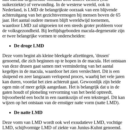
suikerziekte) of verwonding. In de westerse wereld, ook in
Nederland, is LMD de belangrijkste oorzaak van een blijvende
achteruitgang van het gezichtsvermogen bij mensen boven de 65
jaar. Het aantal oudere mensen blijft wereldwijd toenemen,
waardoor LMD zal uitgroeien tot een steeds groter probleem voor
de volksgezondheid. Bij leeftijdsgebonden macula-degeneratie zijn
er twee belangrijke vormen te onderscheiden:
De droge LMD
Deze vorm begint als kleine bleekgele afzettingen, 'drusen'
genoemd, die zich beginnen op te hopen in de macula. Het ontstaan
van deze drusen gaat samen met vermindering van het aantal
kegeltjes in de macula, waardoor het zien verslechtert. Dit is een
sluipend en zeer langzaam verlopend proces, waarbij het vele jaren
kan duren, voordat het zien achteruit gaat. Gewoonlijk zijn beide
ogen min of meer gelijk aangedaan. Het is belangrijk dat u in de
gaten houdt of plotseling vervorming van het beeld optreedt,
bijvoorbeeld een bocht in een raamkozijn of een tekstregel. Dit kan
wijzen op het ontstaan van de ernstiger natte vorm (natte LMD).
De natte LMD
Deze vorm van LMD wordt ook wel exsudatieve LMD, vochtige
LMD, schijfvormige LMD of ziekte van Junius-Kuhnt genoemd.