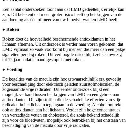
Een aantal onderzoeken toont aan dat LMD gedeeltelijk erfelijk kan
zijn. Dit betekent dat u een groter risico heeft op het krijgen van de
aandoening als één of meer van uw bloedverwanten LMD heeft.
● Roken
Roken doet de hoeveelheid beschermende antioxidanten in het
lichaam afnemen. Uit onderzoek is verder naar voren gekomen, dat
LMD vijfmaal zo vaak voorkomt bij mensen die meer dan een pakje
sigaretten per dag roken. Dit verhoogde risico blijft zelfs aanwezig
tot 15 jaar nadat iemand gestopt is met roken.
● Voeding
De kegeltjes van de macula zijn hoogstwaarschijnlijk erg gevoelig
voor beschadiging door elektrisch geladen zuurstofmoleculen, de
zogenaamde vrije radicalen. Uit eerder onderzoek blijkt een
mogelijk verband tussen het krijgen van LMD en een gebrek aan
antioxidanten. Dit zijn stoffen die de schadelijke effecten van vrije
radicalen in het lichaam tegengaan in de voeding. Alcohol onttrekt
ook antioxidanten aan het lichaam. Verder zijn hoge concentraties
van verzadigde vetten en cholesterol, die zoals bekend schadelijk
zijn voor de bloedvaten, mogelijk ook betrokken bij het ontstaan van
beschadiging van de macula door vrije radicalen.