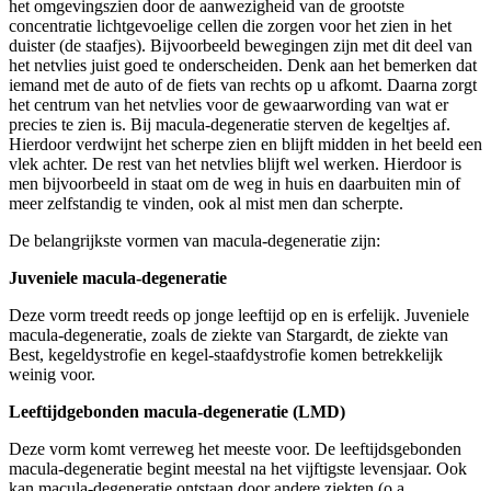
het omgevingszien door de aanwezigheid van de grootste
concentratie lichtgevoelige cellen die zorgen voor het zien in het
duister (de staafjes). Bijvoorbeeld bewegingen zijn met dit deel van
het netvlies juist goed te onderscheiden. Denk aan het bemerken dat
iemand met de auto of de fiets van rechts op u afkomt. Daarna zorgt
het centrum van het netvlies voor de gewaarwording van wat er
precies te zien is. Bij macula-degeneratie sterven de kegeltjes af.
Hierdoor verdwijnt het scherpe zien en blijft midden in het beeld een
vlek achter. De rest van het netvlies blijft wel werken. Hierdoor is
men bijvoorbeeld in staat om de weg in huis en daarbuiten min of
meer zelfstandig te vinden, ook al mist men dan scherpte.
De belangrijkste vormen van macula-degeneratie zijn:
Juveniele macula-degeneratie
Deze vorm treedt reeds op jonge leeftijd op en is erfelijk. Juveniele
macula-degeneratie, zoals de ziekte van Stargardt, de ziekte van
Best, kegeldystrofie en kegel-staafdystrofie komen betrekkelijk
weinig voor.
Leeftijdgebonden macula-degeneratie (LMD)
Deze vorm komt verreweg het meeste voor. De leeftijdsgebonden
macula-degeneratie begint meestal na het vijftigste levensjaar. Ook
kan macula-degeneratie ontstaan door andere ziekten (o.a.