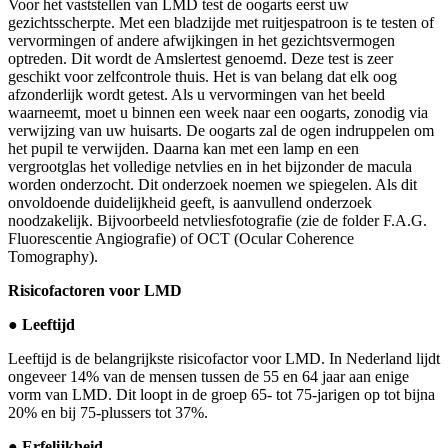
Voor het vaststellen van LMD test de oogarts eerst uw
gezichtsscherpte. Met een bladzijde met ruitjespatroon is te testen of
vervormingen of andere afwijkingen in het gezichtsvermogen
optreden. Dit wordt de Amslertest genoemd. Deze test is zeer
geschikt voor zelfcontrole thuis. Het is van belang dat elk oog
afzonderlijk wordt getest. Als u vervormingen van het beeld
waarneemt, moet u binnen een week naar een oogarts, zonodig via
verwijzing van uw huisarts. De oogarts zal de ogen indruppelen om
het pupil te verwijden. Daarna kan met een lamp en een
vergrootglas het volledige netvlies en in het bijzonder de macula
worden onderzocht. Dit onderzoek noemen we spiegelen. Als dit
onvoldoende duidelijkheid geeft, is aanvullend onderzoek
noodzakelijk. Bijvoorbeeld netvliesfotografie (zie de folder F.A.G.
Fluorescentie Angiografie) of OCT (Ocular Coherence
Tomography).
Risicofactoren voor LMD
● Leeftijd
Leeftijd is de belangrijkste risicofactor voor LMD. In Nederland lijdt
ongeveer 14% van de mensen tussen de 55 en 64 jaar aan enige
vorm van LMD. Dit loopt in de groep 65- tot 75-jarigen op tot bijna
20% en bij 75-plussers tot 37%.
● Erfelijkheid