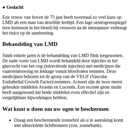
● Geslacht
Een vrouw van boven de 75 jaar heeft tweemaal zo veel kans op
LMD als een man van dezelfde leeftijd. Een lage oestrogeenspiegel
(een hormoon in het bloed) bij vrouwen na de menopauze verhoogt
het risico op de aandoening.
Behandeling van LMD
Sinds enkele jaren is de behandeling van LMD flink toegenomen.
De natte vorm van LMD wordt behandeld door injecties in het
glasvocht van het oog (intravitreale injecties) met medicijnen die
vaatvernieuwing en lekkage vanuit bloedvaten remmen. Deze
medicijnen behoren tot de groep van de VEGF (Vascular
Endothelial Growth Factor)-remmers. Actueel zijn de twee meest
gebruikte middelen Avastin en Lucentis. Een recente grote studie
heeft aangetoond dat beide middelen even effectief zijn en
vergelijkbare bijwerkingen hebben.
Wat kunt u doen om uw ogen te beschermen
Draag een beschermende zonnebril als u in aanraking komt
met ultraviolette lichtbronnen (zon, zonnebank).