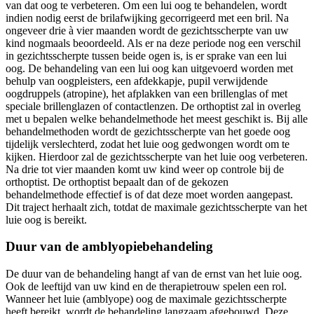
van dat oog te verbeteren. Om een lui oog te behandelen, wordt
indien nodig eerst de brilafwijking gecorrigeerd met een bril. Na
ongeveer drie à vier maanden wordt de gezichtsscherpte van uw
kind nogmaals beoordeeld. Als er na deze periode nog een verschil
in gezichtsscherpte tussen beide ogen is, is er sprake van een lui
oog. De behandeling van een lui oog kan uitgevoerd worden met
behulp van oogpleisters, een afdekkapje, pupil verwijdende
oogdruppels (atropine), het afplakken van een brillenglas of met
speciale brillenglazen of contactlenzen. De orthoptist zal in overleg
met u bepalen welke behandelmethode het meest geschikt is. Bij alle
behandelmethoden wordt de gezichtsscherpte van het goede oog
tijdelijk verslechterd, zodat het luie oog gedwongen wordt om te
kijken. Hierdoor zal de gezichtsscherpte van het luie oog verbeteren.
Na drie tot vier maanden komt uw kind weer op controle bij de
orthoptist. De orthoptist bepaalt dan of de gekozen
behandelmethode effectief is of dat deze moet worden aangepast.
Dit traject herhaalt zich, totdat de maximale gezichtsscherpte van het
luie oog is bereikt.
Duur van de amblyopiebehandeling
De duur van de behandeling hangt af van de ernst van het luie oog.
Ook de leeftijd van uw kind en de therapietrouw spelen een rol.
Wanneer het luie (amblyope) oog de maximale gezichtsscherpte
heeft bereikt, wordt de behandeling langzaam afgebouwd. Deze