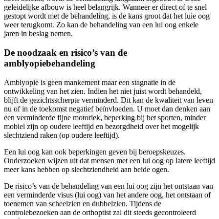
geleidelijke afbouw is heel belangrijk. Wanneer er direct of te snel
gestopt wordt met de behandeling, is de kans groot dat het luie oog
weer terugkomt. Zo kan de behandeling van een lui oog enkele
jaren in beslag nemen.
De noodzaak en risico’s van de
amblyopiebehandeling
Amblyopie is geen mankement maar een stagnatie in de
ontwikkeling van het zien. Indien het niet juist wordt behandeld,
blijft de gezichtsscherpte verminderd. Dit kan de kwaliteit van leven
nu of in de toekomst negatief beïnvloeden. U moet dan denken aan
een verminderde fijne motoriek, beperking bij het sporten, minder
mobiel zijn op oudere leeftijd en bezorgdheid over het mogelijk
slechtziend raken (op oudere leeftijd).
Een lui oog kan ook beperkingen geven bij beroepskeuzes.
Onderzoeken wijzen uit dat mensen met een lui oog op latere leeftijd
meer kans hebben op slechtziendheid aan beide ogen.
De risico’s van de behandeling van een lui oog zijn het ontstaan van
een verminderde visus (lui oog) van het andere oog, het ontstaan of
toenemen van scheelzien en dubbelzien. Tijdens de
controlebezoeken aan de orthoptist zal dit steeds gecontroleerd