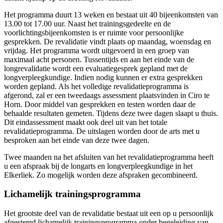
Het programma duurt 13 weken en bestaat uit 40 bijeenkomsten van
13.00 tot 17.00 uur. Naast het trainingsgedeelte en de
voorlichtingsbijeenkomsten is er ruimte voor persoonlijke
gesprekken. De revalidatie vindt plaats op maandag, woensdag en
vrijdag. Het programma wordt uitgevoerd in een groep van
maximaal acht personen. Tussentijds en aan het einde van de
longrevalidatie wordt een evaluatiegesprek gepland met de
longverpleegkundige. Indien nodig kunnen er extra gesprekken
worden gepland. Als het volledige revalidatieprogramma is
afgerond, zal er een tweedaags assessment plaatsvinden in Ciro te
Horn. Door middel van gesprekken en testen worden daar de
behaalde resultaten gemeten. Tijdens deze twee dagen slaapt u thuis.
Dit eindassessment maakt ook deel uit van het totale
revalidatieprogramma. De uitslagen worden door de arts met u
besproken aan het einde van deze twee dagen.
Twee maanden na het afsluiten van het revalidatieprogramma heeft
u een afspraak bij de longarts en longverpleegkundige in het
Elkerliek. Zo mogelijk worden deze afspraken gecombineerd.
Lichamelijk trainingsprogramma
Het grootste deel van de revalidatie bestaat uit een op u persoonlijk
afgestemd lichamelijk trainingsprogramma onder begeleiding van