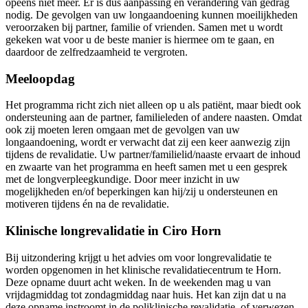
opeens niet meer. Er is dus aanpassing en verandering van gedrag
nodig. De gevolgen van uw longaandoening kunnen moeilijkheden
veroorzaken bij partner, familie of vrienden. Samen met u wordt
gekeken wat voor u de beste manier is hiermee om te gaan, en
daardoor de zelfredzaamheid te vergroten.
Meeloopdag
Het programma richt zich niet alleen op u als patiënt, maar biedt ook
ondersteuning aan de partner, familieleden of andere naasten. Omdat
ook zij moeten leren omgaan met de gevolgen van uw
longaandoening, wordt er verwacht dat zij een keer aanwezig zijn
tijdens de revalidatie. Uw partner/familielid/naaste ervaart de inhoud
en zwaarte van het programma en heeft samen met u een gesprek
met de longverpleegkundige. Door meer inzicht in uw
mogelijkheden en/of beperkingen kan hij/zij u ondersteunen en
motiveren tijdens én na de revalidatie.
Klinische longrevalidatie in Ciro Horn
Bij uitzondering krijgt u het advies om voor longrevalidatie te
worden opgenomen in het klinische revalidatiecentrum te Horn.
Deze opname duurt acht weken. In de weekenden mag u van
vrijdagmiddag tot zondagmiddag naar huis. Het kan zijn dat u na
deze opname instroomt in de poliklinische revalidatie, of verwezen