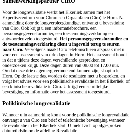
Samenwerkingspartner CIRO
Voor de longrevalidatie werkt het Elkerliek samen met het
Expertisecentrum voor Chronisch Orgaanfalen (Ciro) te Horn. Na
aanmelding door de longverpleegkundige, ontvangt u bevestiging
van Ciro. Ook krijgt u een informatiebrochure, een
persoonsgegevensformulier, een toestemmingsverklaring en
antwoordenvelop toegestuurd.
Het persoonsgegevensformulier en
de toestemmingsverklaring dient u ingevuld terug te sturen
naar Ciro
. Vervolgens maakt Ciro telefonisch een afspraak met u
voor een assessment van drie dagen in Horn. Het assessment houdt
in dat u tijdens deze dagen verschillende gesprekken en
onderzoeken krijgt. Deze dagen duren van 08.00 tot 17.00 uur.
Omdat deze drie dagen erg vermoeiend kunnen zijn, slaapt u in
Horn. Op de laatste dag worden de resultaten met u besproken, en
volgt het advies voor een poliklinische revalidatie in het Elkerliek, of
een klinische revalidatie in Ciro. U krijgt een schriftelijke
bevestiging en informatie over het assessment toegestuurd.
Poliklinische longrevalidatie
Wanneer u in aanmerking komt voor de poliklinische longrevalidatie
ontvangt u van Ciro een brief of telefonische bevestiging wanneer
de revalidatie in het Elkerliek start. U meldt zich op afgesproken
datum/tijdstip op de afdeling Revalidatie.