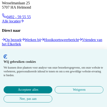
Wesselmanlaan 25
5707 HA Helmond
0492 - 59 55 55
Alle locaties
Direct naar
Op bezoek
Werken bij
Hooikoortsweerbericht
Vrienden van
het Elkerliek
Volg ons
Wij gebruiken cookies
We kunnen deze plaatsen voor analyse van onze bezoekersgegevens, om onze website te
verbeteren, gepersonaliseerde inhoud te tonen en om u een geweldige website-ervaring
te bieden.
Accepteer alles
Weigeren
© 2026 Elkerliek - Alle rechten voorbehouden
Nee, pas aan
Privacy gegevens
Disclaimer
Cookie policy
Medewerkers