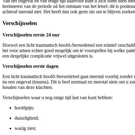
Van het ongeval en van enige tijd daarvóór kunt u zich soms niets mee
herinneren van de periode ná het ontstaan van het letsel: dit is pos
achteraf meestal niet. Het heeft dan ook geen zin om te blijven zoeke
Verschijnselen
Verschijnselen eerste 24 uur
Hoewel een licht traumatisch hoofd-/hersenletsel een relatief onschuld
het voor artsen echter goed mogelijk om te voorspellen bij welke pat
een dergelijke complicatie vrijwel uitgesloten is.
Verschijnselen eerste dagen
Een licht traumatisch hoofd-/hersenletsel gaat meestal voorbij zonder
na een ongeval (trauma). Dit is heel normaal en meestal niets om u zo
houden van deze klachten.
Verschijnselen waar u nog enige tijd last van kunt hebben:
hoofdpijn;
duizeligheid;
wazig zien;