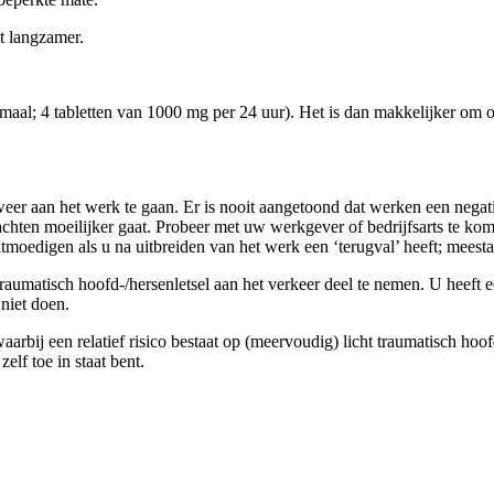
t langzamer.
l; 4 tabletten van 1000 mg per 24 uur). Het is dan makkelijker om ov
er aan het werk te gaan. Er is nooit aangetoond dat werken een negati
lachten moeilijker gaat. Probeer met uw werkgever of bedrijfsarts te ko
edigen als u na uitbreiden van het werk een ‘terugval’ heeft; meestal 
traumatisch hoofd-/hersenletsel aan het verkeer deel te nemen. U heeft 
niet doen.
aarbij een relatief risico bestaat op (meervoudig) licht traumatisch hoo
elf toe in staat bent.