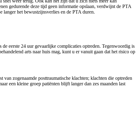
 snel weer terug. Ook kan het zijn dat u zich niets meer kan
senen gedurende deze tijd geen informatie opslaan, verdwijnt de PTA
oe langer het bewustzijnsverlies en de PTA duren.
ns de eerste 24 uur gevaarlijke complicaties optreden. Tegenwoordig is
handelend arts naar huis mag, kunt u er vanuit gaan dat het risico op
last van zogenaamde posttraumatische klachten; klachten die optreden
aar een kleine groep patiënten blijft langer dan zes maanden last