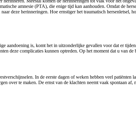
r herinneren. Meestal komen de herinneringen tot vlak voor het ongeval
ttraumatische amnesie (PTA), die enige tijd kan aanhouden. Omdat de her
n naar deze herinneringen. Hoe ernstiger het traumatisch hersenletsel, h
ige aandoening is, komt het in uitzonderlijke gevallen voor dat er tijde
iënten deze complicaties kunnen optreden. Op het moment dat u van de be
 restverschijnselen. In de eerste dagen of weken hebben veel patiënten 
rgen over te maken. De ernst van de klachten neemt vaak spontaan af, m