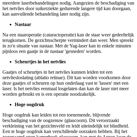
meerdere laserbehandelingen nodig. Aangezien de beschadiging van
het netvlies door suikerziekte gedurende langere tijd kan doorgaan,
kan aanvullende behandeling later nodig zijn.
Nastaar
Na een staaroperatie (cataractoperatie) kan de staar weer gedeeltelijk
terugkomen. De gezichtsscherpte vermindert dan weer. Men spreekt
in zo'n situatie van nastaar. Met de Yag-laser kan in enkele minuten
pijnloos een gaatje in de nastaar 'gesneden' worden.
Scheurtjes in het netvlies
Gaatjes of scheurtjes in het netvlies kunnen leiden tot een
netvliesloslating (ablatio retinae). Dit kan worden voorkomen door
deze gaatjes of scheuren op hun onderlaag vast te 'lassen' met een
laser. Is het netvlies eenmaal losgelaten dan kan de laser niet meer
worden gebruikt en is een operatie noodzakelijk.
Hoge oogdruk
Hoge oogdruk kan leiden tot een toenemende, blijvende
beschadiging van de oogzenuw (glaucoom). Dit veroorzaakt
verkleining van het gezichtsveld en leidt uiteindelijk tot blindheid.
Een te hoge oogdruk kan verschillende oorzaken hebben. Bij het
zogenaamd open kamerhoek glaucoom, kan met de Argon-laser de