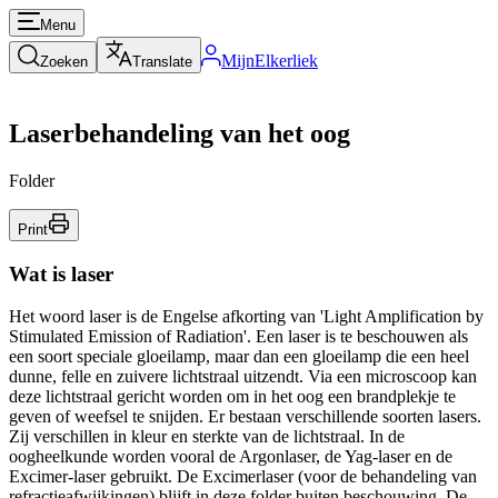
Menu
MijnElkerliek
Zoeken
Translate
Laserbehandeling van het oog
Folder
Print
Wat is laser
Het woord laser is de Engelse afkorting van 'Light Amplification by
Stimulated Emission of Radiation'. Een laser is te beschouwen als
een soort speciale gloeilamp, maar dan een gloeilamp die een heel
dunne, felle en zuivere lichtstraal uitzendt. Via een microscoop kan
deze lichtstraal gericht worden om in het oog een brandplekje te
geven of weefsel te snijden. Er bestaan verschillende soorten lasers.
Zij verschillen in kleur en sterkte van de lichtstraal. In de
oogheelkunde worden vooral de Argonlaser, de Yag-laser en de
Excimer-laser gebruikt. De Excimerlaser (voor de behandeling van
refractieafwijkingen) blijft in deze folder buiten beschouwing. De