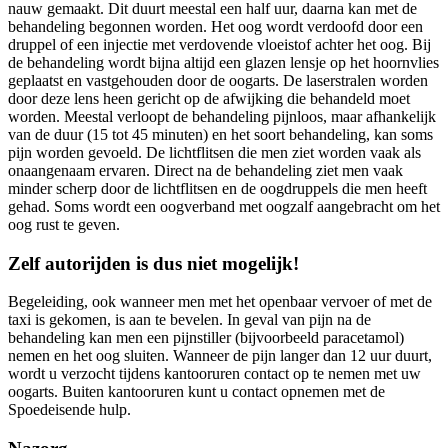
nauw gemaakt. Dit duurt meestal een half uur, daarna kan met de
behandeling begonnen worden. Het oog wordt verdoofd door een
druppel of een injectie met verdovende vloeistof achter het oog. Bij
de behandeling wordt bijna altijd een glazen lensje op het hoornvlies
geplaatst en vastgehouden door de oogarts. De laserstralen worden
door deze lens heen gericht op de afwijking die behandeld moet
worden. Meestal verloopt de behandeling pijnloos, maar afhankelijk
van de duur (15 tot 45 minuten) en het soort behandeling, kan soms
pijn worden gevoeld. De lichtflitsen die men ziet worden vaak als
onaangenaam ervaren. Direct na de behandeling ziet men vaak
minder scherp door de lichtflitsen en de oogdruppels die men heeft
gehad. Soms wordt een oogverband met oogzalf aangebracht om het
oog rust te geven.
Zelf autorijden is dus niet mogelijk!
Begeleiding, ook wanneer men met het openbaar vervoer of met de
taxi is gekomen, is aan te bevelen. In geval van pijn na de
behandeling kan men een pijnstiller (bijvoorbeeld paracetamol)
nemen en het oog sluiten. Wanneer de pijn langer dan 12 uur duurt,
wordt u verzocht tijdens kantooruren contact op te nemen met uw
oogarts. Buiten kantooruren kunt u contact opnemen met de
Spoedeisende hulp.