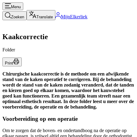
Menu
MijnElkerliek
Zoeken
Translate
Kaakcorrectie
Folder
Print
Chirurgische kaakcorrectie is de methode om een afwijkende
stand van de kaken operatief te corrigeren. Bij de behandeling
wordt de stand van de kaken zodanig veranderd, dat de tanden
en kiezen goed op elkaar komen, waardoor het kauwstelsel
goed kan functioneren. Een gezamenlijk team streeft naar een
optimaal esthetisch resultaat. In deze folder leest u meer over de
voorbereiding, de operatie en de behandeling.
Voorbereiding op een operatie
Om te zorgen dat de boven- en ondertandboog na de operatie op
elkaar passen, is vrijwel altijd een behandeling door de orthodontist