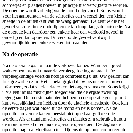
schroefjes en plaatjes hoeven in principe niet verwijderd te worden.
De operatie wordt volledig via de mond uitgevoerd. Soms wordt
voor het aanbrengen van de schroefjes aan weerszijden een kleine
sneetje in de buitenkant van de wang gemaakt. De zenuw die het
gevoel verzorgt in de onderlip en de kin loopt langs de botsnede. Na
de operatie kan daardoor een enkele keer een verdoofd gevoel in
onderlip en kin optreden. Dit verstoorde gevoel verdwijnt
gewoonlijk binnen enkele weken tot maanden.
Na de operatie
Na de operatie gaat u naar de verkoeverkamer. Wanneer u goed
wakker bent, wordt u naar de verpleegafdeling gebracht. De
verpleegkundige voert de nodige controles bij u uit. Uw gezicht kan
fors gezwollen zijn. Het is belangrijk dat uw bezoekers daarover
informeert, zodat zij zich daarover niet ongerust maken. Soms krijgt
u via een infuus medicijnen toegediend die de ergste zwelling
tegengaan. De meeste patiënten hebben na de operatie geen pijn. U
kunt wat slikklachten hebben door de algehele anesthesie. Ook kan
de eerste dagen wat bloed uit de mond en neus komen. Na de
operatie hoeven de kaken meestal niet op elkaar gefixeerd te
worden. Als er titanium schroefjes en plaatjes zijn gebruikt, kunt u
de mond meestal direct na de operatie open doen. De dag na de
operatie mag u al vloeibaar eten. Tijdens de opname controleert de