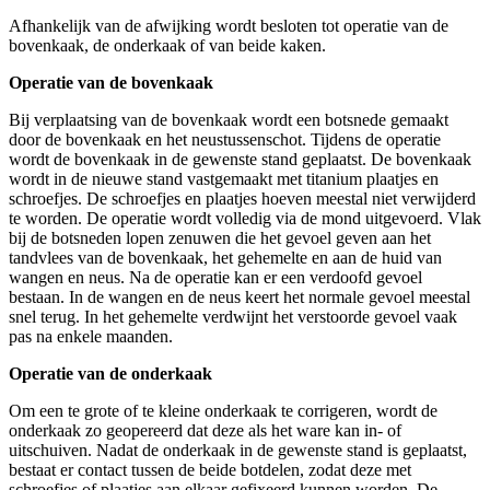
Afhankelijk van de afwijking wordt besloten tot operatie van de
bovenkaak, de onderkaak of van beide kaken.
Operatie van de bovenkaak
Bij verplaatsing van de bovenkaak wordt een botsnede gemaakt
door de bovenkaak en het neustussenschot. Tijdens de operatie
wordt de bovenkaak in de gewenste stand geplaatst. De bovenkaak
wordt in de nieuwe stand vastgemaakt met titanium plaatjes en
schroefjes. De schroefjes en plaatjes hoeven meestal niet verwijderd
te worden. De operatie wordt volledig via de mond uitgevoerd. Vlak
bij de botsneden lopen zenuwen die het gevoel geven aan het
tandvlees van de bovenkaak, het gehemelte en aan de huid van
wangen en neus. Na de operatie kan er een verdoofd gevoel
bestaan. In de wangen en de neus keert het normale gevoel meestal
snel terug. In het gehemelte verdwijnt het verstoorde gevoel vaak
pas na enkele maanden.
Operatie van de onderkaak
Om een te grote of te kleine onderkaak te corrigeren, wordt de
onderkaak zo geopereerd dat deze als het ware kan in- of
uitschuiven. Nadat de onderkaak in de gewenste stand is geplaatst,
bestaat er contact tussen de beide botdelen, zodat deze met
schroefjes of plaatjes aan elkaar gefixeerd kunnen worden. De