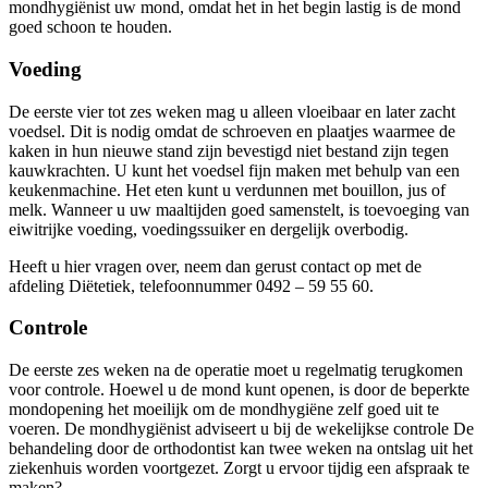
mondhygiënist uw mond, omdat het in het begin lastig is de mond
goed schoon te houden.
Voeding
De eerste vier tot zes weken mag u alleen vloeibaar en later zacht
voedsel. Dit is nodig omdat de schroeven en plaatjes waarmee de
kaken in hun nieuwe stand zijn bevestigd niet bestand zijn tegen
kauwkrachten. U kunt het voedsel fijn maken met behulp van een
keukenmachine. Het eten kunt u verdunnen met bouillon, jus of
melk. Wanneer u uw maaltijden goed samenstelt, is toevoeging van
eiwitrijke voeding, voedingssuiker en dergelijk overbodig.
Heeft u hier vragen over, neem dan gerust contact op met de
afdeling Diëtetiek, telefoonnummer 0492 – 59 55 60.
Controle
De eerste zes weken na de operatie moet u regelmatig terugkomen
voor controle. Hoewel u de mond kunt openen, is door de beperkte
mondopening het moeilijk om de mondhygiëne zelf goed uit te
voeren. De mondhygiënist adviseert u bij de wekelijkse controle De
behandeling door de orthodontist kan twee weken na ontslag uit het
ziekenhuis worden voortgezet. Zorgt u ervoor tijdig een afspraak te
maken?