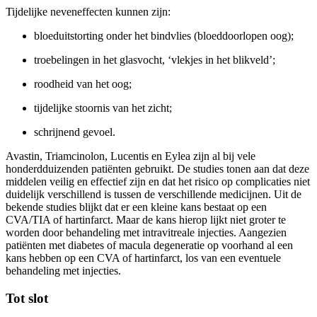
Tijdelijke neveneffecten kunnen zijn:
bloeduitstorting onder het bindvlies (bloeddoorlopen oog);
troebelingen in het glasvocht, ‘vlekjes in het blikveld’;
roodheid van het oog;
tijdelijke stoornis van het zicht;
schrijnend gevoel.
Avastin, Triamcinolon, Lucentis en Eylea zijn al bij vele
honderdduizenden patiënten gebruikt. De studies tonen aan dat deze
middelen veilig en effectief zijn en dat het risico op complicaties niet
duidelijk verschillend is tussen de verschillende medicijnen. Uit de
bekende studies blijkt dat er een kleine kans bestaat op een
CVA/TIA of hartinfarct. Maar de kans hierop lijkt niet groter te
worden door behandeling met intravitreale injecties. Aangezien
patiënten met diabetes of macula degeneratie op voorhand al een
kans hebben op een CVA of hartinfarct, los van een eventuele
behandeling met injecties.
Tot slot