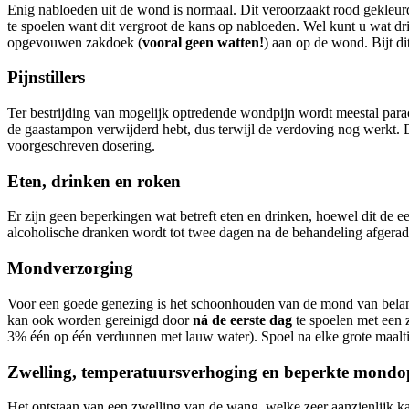
Enig nabloeden uit de wond is normaal. Dit veroorzaakt rood gekleur
te spoelen want dit vergroot de kans op nabloeden. Wel kunt u wat dr
opgevouwen zakdoek (
vooral geen watten!
) aan op de wond. Bijt d
Pijnstillers
Ter bestrijding van mogelijk optredende wondpijn wordt meestal parac
de gaastampon verwijderd hebt, dus terwijl de verdoving nog werkt. 
voorgeschreven dosering.
Eten, drinken en roken
Er zijn geen beperkingen wat betreft eten en drinken, hoewel dit de e
alcoholische dranken wordt tot twee dagen na de behandeling afgerad
Mondverzorging
Voor een goede genezing is het schoonhouden van de mond van belang
kan ook worden gereinigd door
ná de eerste dag
te spoelen met een 
3% één op één verdunnen met lauw water). Spoel na elke grote maalti
Zwelling, temperatuursverhoging en beperkte mondo
Het ontstaan van een zwelling van de wang, welke zeer aanzienlijk 