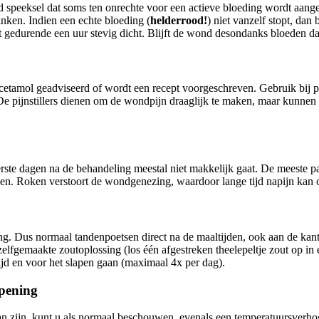
d speeksel dat soms ten onrechte voor een actieve bloeding wordt aan
inken. Indien een echte bloeding (
helderrood!
) niet vanzelf stopt, da
it gedurende een uur stevig dicht. Blijft de wond desondanks bloeden d
etamol geadviseerd of wordt een recept voorgeschreven. Gebruik bij pij
De pijnstillers dienen om de wondpijn draaglijk te maken, maar kunnen
erste dagen na de behandeling meestal niet makkelijk gaat. De meeste p
en. Roken verstoort de wondgenezing, waardoor lange tijd napijn kan 
. Dus normaal tandenpoetsen direct na de maaltijden, ook aan de kant 
zelfgemaakte zoutoplossing (los één afgestreken theelepeltje zout op i
jd en voor het slapen gaan (maximaal 4x per dag).
pening
kan zijn, kunt u als normaal beschouwen, evenals een temperatuursve