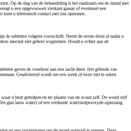
gezien. Op de dag van de behandeling is het raadzaam om de mond niet
n brengt u een opgevouwen vierkant gaasje of eventueel een
an kunt u telefonisch contact met ons opnemen.
n de tabletten volgens voorschrift. Neem de eerste dosis al nadat u
 deze meestal niet geheel wegnemen. Houdt u echter aan de
atiënten geven de voorkeur aan een zacht dieet. Het gebruik van
ontstaan. Geadviseerd wordt om een week of twee niet te roken.
waar u bent geholpen en ter plaatse van de wond zelf. De wond zelf
n één glas lauw water) of een verdunde waterstofperoxyde-oplossing
rhoging en een onvermogen om de mond normaal te openen. Deze