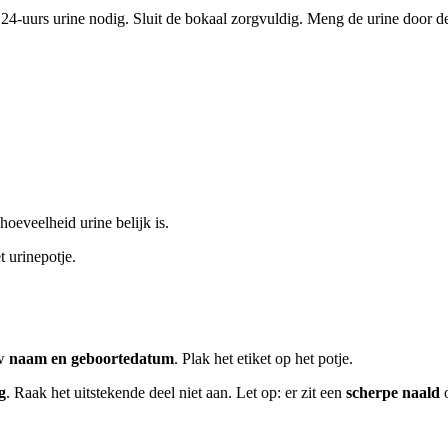
 24-uurs urine nodig. Sluit de bokaal zorgvuldig. Meng de urine door d
hoeveelheid urine belijk is.
 urinepotje.
uw
naam en geboortedatum
. Plak het etiket op het potje.
g
. Raak het uitstekende deel niet aan. Let op: er zit een
scherpe naald