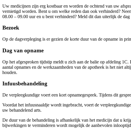
Uw medicijnen zijn erg kostbaar en worden de ochtend van uw afspraa
vernietigd worden. Bent u om welke reden dan ook verhinderd? Neem 
08.00 – 09.00 uur en u bent verhinderd? Meld dit dan uiterlijk de da
Bezoek
Op de dagverpleging is er gezien de korte duur van de opname in pri
Dag van opname
Op het afgesproken tijdstip meldt u zich aan de balie op afdeling 1C
aantal opnames en de werkzaamheden van de apotheek is het niet alti
houden.
Infuusbehandeling
De verpleegkundige voert een kort opnamegesprek. Tijdens dit gespr
Voordat het infuusnaaldje wordt ingebracht, voert de verpleegkundige
uw behandelend arts.
De duur van de behandeling is afhankelijk van het medicijn dat u krijg
bijwerkingen te verminderen wordt mogelijk de aanbevolen inlooptijd 