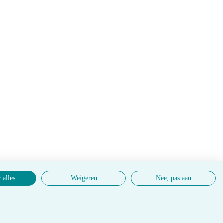
 alles
Weigeren
Nee, pas aan