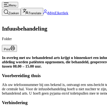
Menu
MijnElkerliek
Zoeken
Translate
Infuusbehandeling
Folder
Print
In overleg met uw behandelend arts krijgt u binnenkort een inf
afdeling worden patiënten opgenomen, die behandeld, geopereerd 
tussen 08.00 – 15.00 uur.
Voorbereiding thuis
Als uw telefoonnummer bij ons bekend is, ontvangt een sms-bericht t
de centrale hal. Voor de infuusbehandeling hoeft u niet nuchter te zij
behandelend arts. U hoeft geen pyjama en/of toiletspullen mee te nem
Verhindering