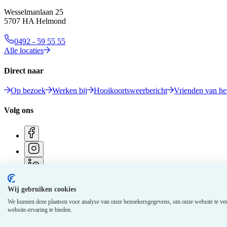
Wesselmanlaan 25
5707 HA Helmond
0492 - 59 55 55
Alle locaties
Direct naar
Op bezoek
Werken bij
Hooikoortsweerbericht
Vrienden van het
Volg ons
Wij gebruiken cookies
© 2026 Elkerliek - Alle rechten voorbehouden
We kunnen deze plaatsen voor analyse van onze bezoekersgegevens, om onze website te ver
website-ervaring te bieden.
Privacy gegevens
Disclaimer
Cookie policy
Medewerkers