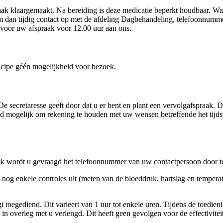
k klaargemaakt. Na bereiding is deze medicatie beperkt houdbaar. Wann
dan tijdig contact op met de afdeling Dagbehandeling, telefoonnummer
g voor uw afspraak voor 12.00 uur aan ons.
ncipe géén mogelijkheid voor bezoek.
. De secretaresse geeft door dat u er bent en plant een vervolgafspraa
jd mogelijk om rekening te houden met uw wensen betreffende het tijd
ek wordt u gevraagd het telefoonnummer van uw contactpersoon door t
 nog enkele controles uit (meten van de bloeddruk, hartslag en temper
t toegediend. Dit varieert van 1 uur tot enkele uren. Tijdens de toedie
in overleg met u verlengd. Dit heeft geen gevolgen voor de effectivitei