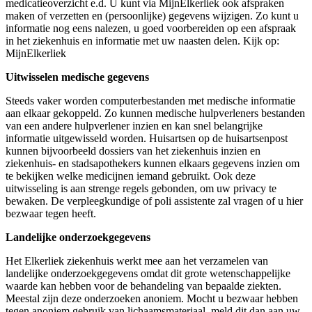
medicatieoverzicht e.d. U kunt via MijnElkerliek ook afspraken
maken of verzetten en (persoonlijke) gegevens wijzigen. Zo kunt u
informatie nog eens nalezen, u goed voorbereiden op een afspraak
in het ziekenhuis en informatie met uw naasten delen. Kijk op:
MijnElkerliek
Uitwisselen medische gegevens
Steeds vaker worden computerbestanden met medische informatie
aan elkaar gekoppeld. Zo kunnen medische hulpverleners bestanden
van een andere hulpverlener inzien en kan snel belangrijke
informatie uitgewisseld worden. Huisartsen op de huisartsenpost
kunnen bijvoorbeeld dossiers van het ziekenhuis inzien en
ziekenhuis- en stadsapothekers kunnen elkaars gegevens inzien om
te bekijken welke medicijnen iemand gebruikt. Ook deze
uitwisseling is aan strenge regels gebonden, om uw privacy te
bewaken. De verpleegkundige of poli assistente zal vragen of u hier
bezwaar tegen heeft.
Landelijke onderzoekgegevens
Het Elkerliek ziekenhuis werkt mee aan het verzamelen van
landelijke onderzoekgegevens omdat dit grote wetenschappelijke
waarde kan hebben voor de behandeling van bepaalde ziekten.
Meestal zijn deze onderzoeken anoniem. Mocht u bezwaar hebben
tegen anoniem gebruik van lichaamsmateriaal, meld dit dan aan uw