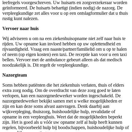
leefregels voorgeschreven. Uw huisarts en zorgverzekeraar worden
geïnformeerd. De huisarts behartigt (indien nodig) de nazorg. De
verpleegkundige zet alles voor u op een ontslagformulier dat u thuis
rustig kunt nalezen.
Vervoer naar huis
Wij adviseren u om na een ziekenhuisopname niet zelf naar huis te
rijden. Uw opname kan invloed hebben op uw oplettendheid en
rijvaardigheid. Vraag een naaste/partner/familielid om u op te halen
of neem (op eigen kosten) een taxi. De receptie kan voor u een taxi
bellen. Vervoer met de ambulance gebeurt alleen als dat medisch
noodzakelijk is. Dit regelt de verpleegkundige.
Nazorgteam
Soms hebben patiënten die het ziekenhuis verlaten, thuis of elders
extra zorg nodig. Om de overdracht van deze zorg goed te laten
verlopen, kan een nazorgmedewerker worden ingeschakeld. De
nazorgmedewerker bekijkt samen met u welke mogelijkheden er
zijn en kan deze soms alvast aanvragen. Denk daarbij aan
wijkverpleging, thuiszorg, huishoudelijke hulp, revalidatie of
opname in een verpleeghuis. Weet dat de mogelijkheden beperkt
zijn. Het is goed als u vóór uw opname zelf al hulp heeft kunnen
regelen, bijvoorbeeld hulp bij boodschappen, huishoudelijke hulp of