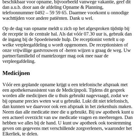
beschikbaar voor opname, bijvoorbeeld vanwege vakantie, geef dit
dan a.u.b. door aan de afdeling Opname & Planning,
telefoonnummer 0492 – 59 59 65. Daarmee voorkomt u onnodige
wachttijden voor andere patiënten. Dank u wel.
Op de dag van opname meldt u zich op het afgesproken tijdstip bij
de receptie in de centrale hal. Als dat vóór 07.30 uur is, gebruik dan
de ingang bij de Spoedeisende hulp. De receptionist vertelt u op
welke verpleegafdeling u wordt opgenomen. De receptionisten of
onze vrijwillige gastvrouwen of -heren wijzen u graag de weg. Uw
partner/familielid of mantelzorger mag ook mee naar de
verpleegafdeling.
Medicijnen
Vóór een geplande opname krijgt u een telefonische afspraak met
een apothekersassistent van de Medicijnpoli. Tijdens dit gesprek
worden alle medicijnen die u thuis gebruikt nagevraagd, zodat we
bij opname precies weten wat u gebruikt. Lukt dit niet telefonisch,
dan kunnen we daarvoor ook een afspraak in het ziekenhuis maken.
Neem dan alle medicatie mee die u gebruikt. Bij uw apotheek kunt u
een actueel overzicht van uw medicatie vragen en meebrengen. Dan
hebben we alles bij de hand. U kunt uw apotheek ook toestemming
geven om gegevens met verschillende zorgverleners, waaronder het
Elkerliek, te delen.