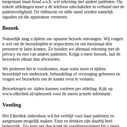
toegestaan maar houd a.u.b. wel rekening met andere patiënten. Op
enkele afdelingen moet u de telefoon uitschakelen in verband met de
patiëntveiligheid. De trilfunctie en stille stand zenden namelijk
signalen uit die apparatuur verstoren.
Bezoek
Natuurlijk mag u tijdens uw opname bezoek ontvangen. Wij vragen
u wel om de bezoektijden te respecteren en om maximaal drie
personen te laten komen. Zo houden we allemaal rekening met de
privacy en rust van andere patiënten. Krijgt u meer bezoek, laat de
bezoekers elkaar dan afwisselen.
We proberen het te voorkomen, maar soms moet er tijdens
bezoektijd een onderzoek, behandeling of verzorging gebeuren en
vragen we bezoekers om de kamer even te verlaten.
Bezoekregels en -tijden kunnen variëren per afdeling. Kijk op
www.elkerliek.nl/opbezoek voor de meest actuele informatie.
Voeding
Het Elkerliek ziekenhuis wil het verblijf voor haar patiënten zo
aangenaam mogelijk maken. Eten en drinken zijn daarbij heel
belangrijk. Zes keer per dag komt de voedingsassistent bij u langs,