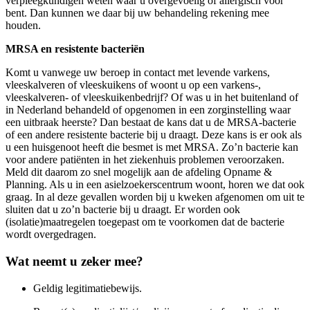
verpleegkundigen weten waar u overgevoelig of allergisch voor
bent. Dan kunnen we daar bij uw behandeling rekening mee
houden.
MRSA en resistente bacteriën
Komt u vanwege uw beroep in contact met levende varkens,
vleeskalveren of vleeskuikens of woont u op een varkens-,
vleeskalveren- of vleeskuikenbedrijf? Of was u in het buitenland of
in Nederland behandeld of opgenomen in een zorginstelling waar
een uitbraak heerste? Dan bestaat de kans dat u de MRSA-bacterie
of een andere resistente bacterie bij u draagt. Deze kans is er ook als
u een huisgenoot heeft die besmet is met MRSA. Zo’n bacterie kan
voor andere patiënten in het ziekenhuis problemen veroorzaken.
Meld dit daarom zo snel mogelijk aan de afdeling Opname &
Planning. Als u in een asielzoekerscentrum woont, horen we dat ook
graag. In al deze gevallen worden bij u kweken afgenomen om uit te
sluiten dat u zo’n bacterie bij u draagt. Er worden ook
(isolatie)maatregelen toegepast om te voorkomen dat de bacterie
wordt overgedragen.
Wat neemt u zeker mee?
Geldig legitimatiebewijs.