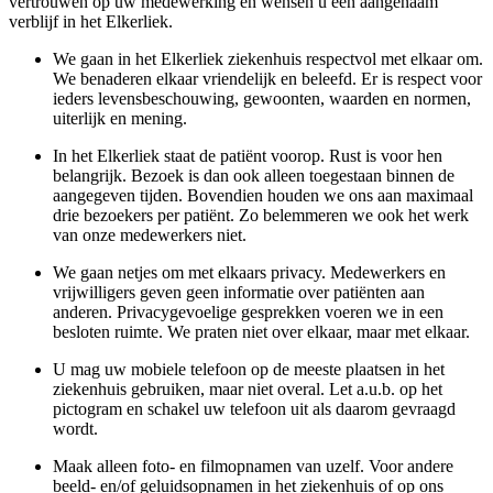
vertrouwen op uw medewerking en wensen u een aangenaam
verblijf in het Elkerliek.
We gaan in het Elkerliek ziekenhuis respectvol met elkaar om.
We benaderen elkaar vriendelijk en beleefd. Er is respect voor
ieders levensbeschouwing, gewoonten, waarden en normen,
uiterlijk en mening.
In het Elkerliek staat de patiënt voorop. Rust is voor hen
belangrijk. Bezoek is dan ook alleen toegestaan binnen de
aangegeven tijden. Bovendien houden we ons aan maximaal
drie bezoekers per patiënt. Zo belemmeren we ook het werk
van onze medewerkers niet.
We gaan netjes om met elkaars privacy. Medewerkers en
vrijwilligers geven geen informatie over patiënten aan
anderen. Privacygevoelige gesprekken voeren we in een
besloten ruimte. We praten niet over elkaar, maar met elkaar.
U mag uw mobiele telefoon op de meeste plaatsen in het
ziekenhuis gebruiken, maar niet overal. Let a.u.b. op het
pictogram en schakel uw telefoon uit als daarom gevraagd
wordt.
Maak alleen foto- en filmopnamen van uzelf. Voor andere
beeld- en/of geluidsopnamen in het ziekenhuis of op ons