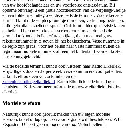
van uw hoofdbehandelaar en uw voorlopige ontslagdatum. Bij
opname ontvangt u een gratis hoofdtelefoon van de verpleegkundige
en een folder met uitleg over deze bedside terminal. Via de bedside
terminal kunt u de verpleegkundige oproepen, verlichting bedienen,
radio gebruiken, spelletjes spelen. Ook kunt u hierop televisie kijken
en bellen. Hieraan zijn kosten verbonden. Om via de bedside
terminal te kunnen bellen of tv te kijken, dient u eenmalig uw
rekeningnummer in te geven bij het beginscherm. Vaste nummers in
de regio zijn gratis. Voor het bellen naar vaste nummers buiten de
regio, naar mobiele nummers of naar het buitenland worden kosten
in rekening gebracht.
Via de bedside terminal kunt u ook luisteren naar Radio Elkerliek.
Vrijwilligers draaien 3x per week verzoeknummers voor patiënten.
U kunt zelf ook een verzoek indienen op
ziekenhuisradio@elkerliek.nl
. Radio Elkerliek is de hele dag te
beluisteren. Kijk voor meer informatie op www.elkerliek.nl/radio-
elkerliek
Mobiele telefoon
Natuurlijk kunt u ook gebruik maken van uw eigen mobiele
telefoon, tablet of laptop. Daarvoor is gratis wifi beschikbaar: WL-
EZgasten. U heeft geen inlogcode nodig. Mobiel bellen is