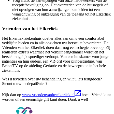
Volg a.u.b. de aanwijzingen van onze medewerkers van de
receptie/beveiliging op. Het overtreden van de huisregels of
niet opvolgen van hun aanwijzingen kan leiden tot een
waarschuwing of ontzegging van de toegang tot het Elkerliek
ziekenhuis.
Vrienden van het Elkerliek
Het Elkerliek ziekenhuis doet er alles aan om u een comfortabel
verblijf te bieden en in alle opzichten uw herstel te bevorderen. De
Vrienden van het Elkerliek doen daar nog een schepje bovenop. Zij
realiseren extra’s waarmee het verblijf aangenamer wordt en het
herstel mogelijk spoediger verloopt. Van een huiskamer voor jonge
patiëntjes en hun ouders, een VR-bril voor pijnbestrijding, van
BeleefTV op de afdeling Geriatrie en de beweegroute in het hele
ziekenhuis.
Was u tevreden over uw behandeling en wilt u iets terugdoen?
Steunt u uw medepatiënten?
Kijk dan op
www.vriendenvanhetelkerliek.nl
hoe u Vriend kunt
worden of een eenmalige gift kunt doen. Dank u wel!