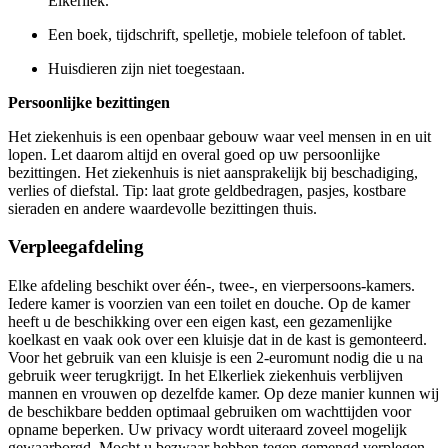
Elkerliek.
Een boek, tijdschrift, spelletje, mobiele telefoon of tablet.
Huisdieren zijn niet toegestaan.
Persoonlijke bezittingen
Het ziekenhuis is een openbaar gebouw waar veel mensen in en uit
lopen. Let daarom altijd en overal goed op uw persoonlijke
bezittingen. Het ziekenhuis is niet aansprakelijk bij beschadiging,
verlies of diefstal. Tip: laat grote geldbedragen, pasjes, kostbare
sieraden en andere waardevolle bezittingen thuis.
Verpleegafdeling
Elke afdeling beschikt over één-, twee-, en vierpersoons-kamers.
Iedere kamer is voorzien van een toilet en douche. Op de kamer
heeft u de beschikking over een eigen kast, een gezamenlijke
koelkast en vaak ook over een kluisje dat in de kast is gemonteerd.
Voor het gebruik van een kluisje is een 2-euromunt nodig die u na
gebruik weer terugkrijgt. In het Elkerliek ziekenhuis verblijven
mannen en vrouwen op dezelfde kamer. Op deze manier kunnen wij
de beschikbare bedden optimaal gebruiken om wachttijden voor
opname beperken. Uw privacy wordt uiteraard zoveel mogelijk
gewaarborgd. Mocht u bezwaar hebben tegen gemengd verplegen,