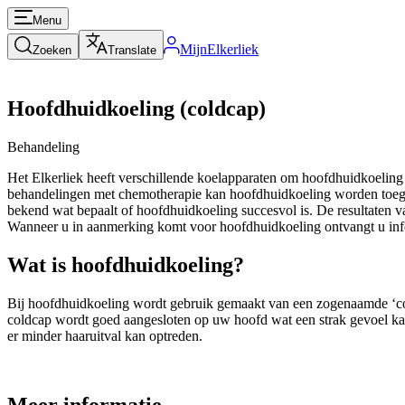
Menu
MijnElkerliek
Zoeken
Translate
Hoofdhuidkoeling (coldcap)
Behandeling
Het Elkerliek heeft verschillende koelapparaten om hoofdhuidkoeling
behandelingen met chemotherapie kan hoofdhuidkoeling worden toegepa
bekend wat bepaalt of hoofdhuidkoeling succesvol is. De resultaten v
Wanneer u in aanmerking komt voor hoofdhuidkoeling ontvangt u info
Wat is hoofdhuidkoeling?
Bij hoofdhuidkoeling wordt gebruik gemaakt van een zogenaamde ‘co
coldcap wordt goed aangesloten op uw hoofd wat een strak gevoel ka
er minder haaruitval kan optreden.
Meer informatie