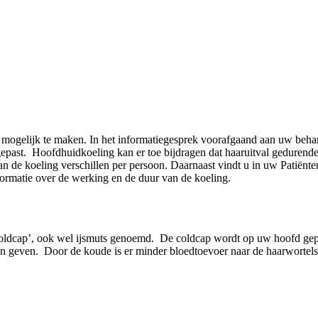
 mogelijk te maken. In het informatiegesprek voorafgaand aan uw behan
st. Hoofdhuidkoeling kan er toe bijdragen dat haaruitval gedurende de
an de koeling verschillen per persoon. Daarnaast vindt u in uw Patiënt
rmatie over de werking en de duur van de koeling.
ldcap’, ook wel ijsmuts genoemd. De coldcap wordt op uw hoofd geplaa
n geven. Door de koude is er minder bloedtoevoer naar de haarwortel