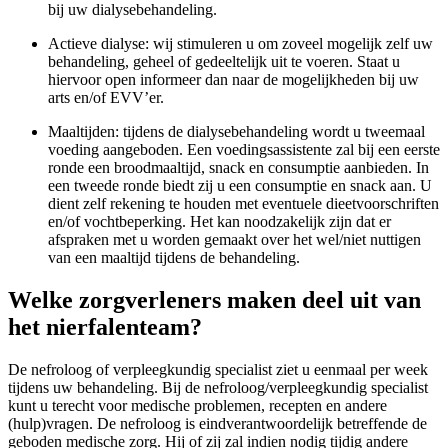
bij uw dialysebehandeling.
Actieve dialyse: wij stimuleren u om zoveel mogelijk zelf uw
behandeling, geheel of gedeeltelijk uit te voeren. Staat u
hiervoor open informeer dan naar de mogelijkheden bij uw
arts en/of EVV’er.
Maaltijden: tijdens de dialysebehandeling wordt u tweemaal
voeding aangeboden. Een voedingsassistente zal bij een eerste
ronde een broodmaaltijd, snack en consumptie aanbieden. In
een tweede ronde biedt zij u een consumptie en snack aan. U
dient zelf rekening te houden met eventuele dieetvoorschriften
en/of vochtbeperking. Het kan noodzakelijk zijn dat er
afspraken met u worden gemaakt over het wel/niet nuttigen
van een maaltijd tijdens de behandeling.
Welke zorgverleners maken deel uit van
het nierfalenteam?
De nefroloog of verpleegkundig specialist ziet u eenmaal per week
tijdens uw behandeling. Bij de nefroloog/verpleegkundig specialist
kunt u terecht voor medische problemen, recepten en andere
(hulp)vragen. De nefroloog is eindverantwoordelijk betreffende de
geboden medische zorg. Hij of zij zal indien nodig tijdig andere