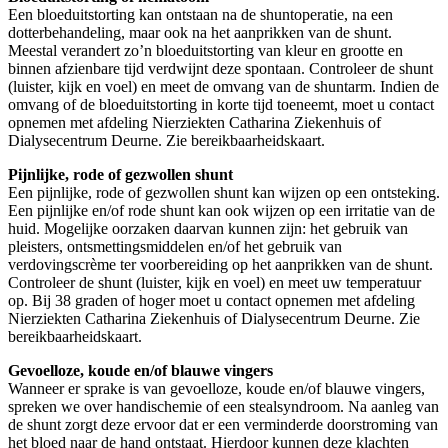
Een bloeduitstorting kan ontstaan na de shuntoperatie, na een
dotterbehandeling, maar ook na het aanprikken van de shunt.
Meestal verandert zo’n bloeduitstorting van kleur en grootte en
binnen afzienbare tijd verdwijnt deze spontaan. Controleer de shunt
(luister, kijk en voel) en meet de omvang van de shuntarm. Indien de
omvang of de bloeduitstorting in korte tijd toeneemt, moet u contact
opnemen met afdeling Nierziekten Catharina Ziekenhuis of
Dialysecentrum Deurne. Zie bereikbaarheidskaart.
Pijnlijke, rode of gezwollen shunt
Een pijnlijke, rode of gezwollen shunt kan wijzen op een ontsteking.
Een pijnlijke en/of rode shunt kan ook wijzen op een irritatie van de
huid. Mogelijke oorzaken daarvan kunnen zijn: het gebruik van
pleisters, ontsmettingsmiddelen en/of het gebruik van
verdovingscrème ter voorbereiding op het aanprikken van de shunt.
Controleer de shunt (luister, kijk en voel) en meet uw temperatuur
op. Bij 38 graden of hoger moet u contact opnemen met afdeling
Nierziekten Catharina Ziekenhuis of Dialysecentrum Deurne. Zie
bereikbaarheidskaart.
Gevoelloze, koude en/of blauwe vingers
Wanneer er sprake is van gevoelloze, koude en/of blauwe vingers,
spreken we over handischemie of een stealsyndroom. Na aanleg van
de shunt zorgt deze ervoor dat er een verminderde doorstroming van
het bloed naar de hand ontstaat. Hierdoor kunnen deze klachten