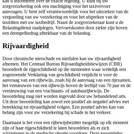
kan u informeren over de exacte regeling. U kunt bij uw
zorgverzekering ook een machtiging voor het taxivervoer
aanvragen. U bent zelf verantwoordelijk voor het uitzoeken van de
vergoeding van uw verzekering en voor het afspreken van de
taxiritten met uw taxibedrijf. Naast de zorgverzekeraar kunt u de
Belastingdienst raadplegen. Vervoerskosten door ziekte zijn boven
een drempelbedrag aftrekbaar van de belasting.
Rijvaardigheid
Door chronische nierschade en nierfalen kan uw rijvaardigheid
afnemen. Het Centraal Bureau Rijvaardigheidsbewijzen (CBR)
beoordeelt de rijgeschiktheid op die momenten waar wettelijk een
zogenoemde Verklaring van geschiktheid verplicht is voor de
aanvraag van een rijbewijs, zoals bij de aanvraag van een rijexamen,
het vernieuwen van een rijbewijs boven de leeftijd van 70 jaar en de
vernieuwing van een vrachtauto- of autobusrijbewijs. De
beoordeling mag niet worden ingevuld door uw behandelend arts.
Uit deze beoordeling kan zowel een positief als negatief advies met
betrekking tot rijvaardigheid volgen. Een positief advies kan van
belang zijn voor uw verzekering bij schade in het verkeer.
Daarnaast is het voor een rijbewijsbezitter mogelijk op elk moment
zijn of haar rijgeschiktheid te laten beoordelen als er zich
wijzigingen in de medische situatie voordoen. Deze tussentijdse