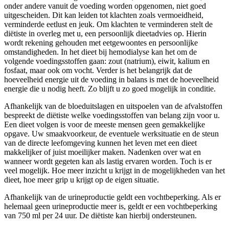
onder andere vanuit de voeding worden opgenomen, niet goed
uitgescheiden. Dit kan leiden tot klachten zoals vermoeidheid,
verminderde eetlust en jeuk. Om klachten te verminderen stelt de
diëtiste in overleg met u, een persoonlijk dieetadvies op. Hierin
wordt rekening gehouden met eetgewoontes en persoonlijke
omstandigheden. In het dieet bij hemodialyse kan het om de
volgende voedingsstoffen gaan: zout (natrium), eiwit, kalium en
fosfaat, maar ook om vocht. Verder is het belangrijk dat de
hoeveelheid energie uit de voeding in balans is met de hoeveelheid
energie die u nodig heeft. Zo blijft u zo goed mogelijk in conditie.
Afhankelijk van de bloeduitslagen en uitspoelen van de afvalstoffen
bespreekt de diëtiste welke voedingsstoffen van belang zijn voor u.
Een dieet volgen is voor de meeste mensen geen gemakkelijke
opgave. Uw smaakvoorkeur, de eventuele werksituatie en de steun
van de directe leefomgeving kunnen het leven met een dieet
makkelijker of juist moeilijker maken. Nadenken over wat en
wanneer wordt gegeten kan als lastig ervaren worden. Toch is er
veel mogelijk. Hoe meer inzicht u krijgt in de mogelijkheden van het
dieet, hoe meer grip u krijgt op de eigen situatie.
Afhankelijk van de urineproductie geldt een vochtbeperking. Als er
helemaal geen urineproductie meer is, geldt er een vochtbeperking
van 750 ml per 24 uur. De diëtiste kan hierbij ondersteunen.