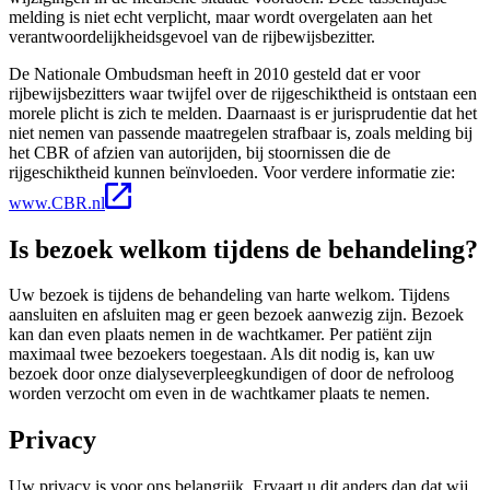
melding is niet echt verplicht, maar wordt overgelaten aan het
verantwoordelijkheidsgevoel van de rijbewijsbezitter.
De Nationale Ombudsman heeft in 2010 gesteld dat er voor
rijbewijsbezitters waar twijfel over de rijgeschiktheid is ontstaan een
morele plicht is zich te melden. Daarnaast is er jurisprudentie dat het
niet nemen van passende maatregelen strafbaar is, zoals melding bij
het CBR of afzien van autorijden, bij stoornissen die de
rijgeschiktheid kunnen beïnvloeden. Voor verdere informatie zie:
www.CBR.nl
Is bezoek welkom tijdens de behandeling?
Uw bezoek is tijdens de behandeling van harte welkom. Tijdens
aansluiten en afsluiten mag er geen bezoek aanwezig zijn. Bezoek
kan dan even plaats nemen in de wachtkamer. Per patiënt zijn
maximaal twee bezoekers toegestaan. Als dit nodig is, kan uw
bezoek door onze dialyseverpleegkundigen of door de nefroloog
worden verzocht om even in de wachtkamer plaats te nemen.
Privacy
Uw privacy is voor ons belangrijk. Ervaart u dit anders dan dat wij