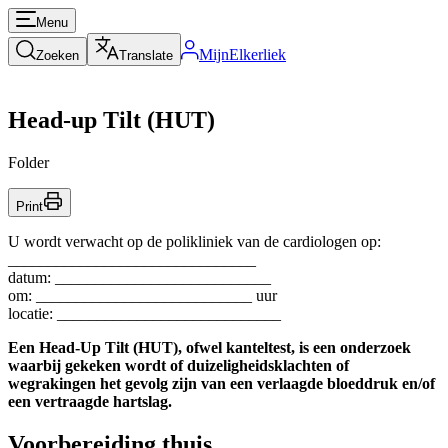
Menu
MijnElkerliek
Zoeken
Translate
Head-up Tilt (HUT)
Folder
Print
U wordt verwacht op de polikliniek van de cardiologen op:
_______________________________
datum: ___________________________
om: ___________________________ uur
locatie: ____________________________
Een Head-Up Tilt (HUT), ofwel kanteltest, is een onderzoek
waarbij gekeken wordt of duizeligheidsklachten of
wegrakingen het gevolg zijn van een verlaagde bloeddruk en/of
een vertraagde hartslag.
Voorbereiding thuis