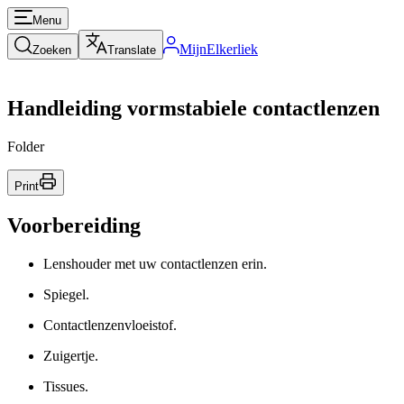
Menu
MijnElkerliek
Zoeken
Translate
Handleiding vormstabiele contactlenzen
Folder
Print
Voorbereiding
Lenshouder met uw contactlenzen erin.
Spiegel.
Contactlenzenvloeistof.
Zuigertje.
Tissues.