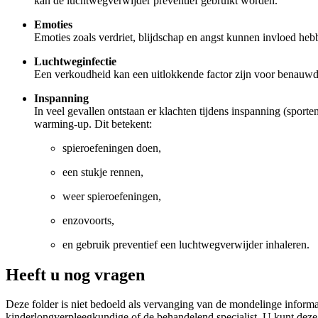
kan de luchtwegverwijder preventief gebruikt worden.
Emoties
Emoties zoals verdriet, blijdschap en angst kunnen invloed he
Luchtweginfectie
Een verkoudheid kan een uitlokkende factor zijn voor benauwdh
Inspanning
In veel gevallen ontstaan er klachten tijdens inspanning (sport
warming-up. Dit betekent:
spieroefeningen doen,
een stukje rennen,
weer spieroefeningen,
enzovoorts,
en gebruik preventief een luchtwegverwijder inhaleren.
Heeft u nog vragen
Deze folder is niet bedoeld als vervanging van de mondelinge informa
kinderlongverpleegkundige of de behandelend specialist. U kunt deze