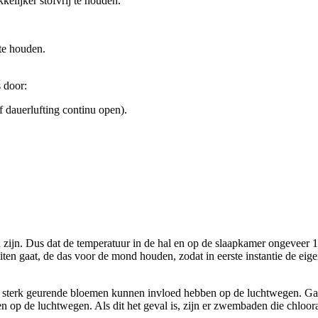
elijker stofvrij te houden.
 te houden.
 door:
of dauerlufting continu open).
d zijn. Dus dat de temperatuur in de hal en op de slaapkamer ongeveer 
buiten gaat, de das voor de mond houden, zodat in eerste instantie de 
en sterk geurende bloemen kunnen invloed hebben op de luchtwegen. Ga
n op de luchtwegen. Als dit het geval is, zijn er zwembaden die chlo