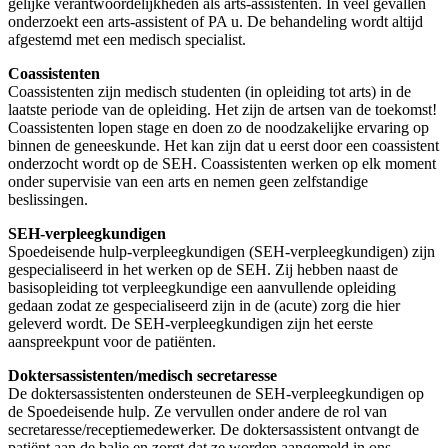
gelijke verantwoordelijkheden als arts-assistenten. In veel gevallen
onderzoekt een arts-assistent of PA u. De behandeling wordt altijd
afgestemd met een medisch specialist.
Coassistenten
Coassistenten zijn medisch studenten (in opleiding tot arts) in de
laatste periode van de opleiding. Het zijn de artsen van de toekomst!
Coassistenten lopen stage en doen zo de noodzakelijke ervaring op
binnen de geneeskunde. Het kan zijn dat u eerst door een coassistent
onderzocht wordt op de SEH. Coassistenten werken op elk moment
onder supervisie van een arts en nemen geen zelfstandige
beslissingen.
SEH-verpleegkundigen
Spoedeisende hulp-verpleegkundigen (SEH-verpleegkundigen) zijn
gespecialiseerd in het werken op de SEH. Zij hebben naast de
basisopleiding tot verpleegkundige een aanvullende opleiding
gedaan zodat ze gespecialiseerd zijn in de (acute) zorg die hier
geleverd wordt. De SEH-verpleegkundigen zijn het eerste
aanspreekpunt voor de patiënten.
Doktersassistenten/medisch secretaresse
De doktersassistenten ondersteunen de SEH-verpleegkundigen op
de Spoedeisende hulp. Ze vervullen onder andere de rol van
secretaresse/receptiemedewerker. De doktersassistent ontvangt de
patiënt aan de balie en zorgt dat ze worden aangemeld in ons