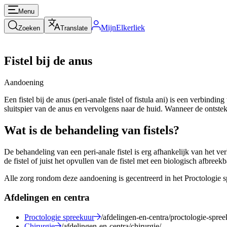
Menu
MijnElkerliek
Zoeken
Translate
Fistel bij de anus
Aandoening
Een fistel bij de anus (peri-anale fistel of fistula ani) is een verbind
sluitspier van de anus en vervolgens naar de huid. Wanneer de ontsteki
Wat is de behandeling van fistels?
De behandeling van een peri-anale fistel is erg afhankelijk van het ver
de fistel of juist het opvullen van de fistel met een biologisch afbreekb
Alle zorg rondom deze aandoening is gecentreerd in het Proctologie s
Afdelingen en centra
Proctologie spreekuur
/afdelingen-en-centra/proctologie-spree
Chirurgie
/afdelingen-en-centra/chirurgie/