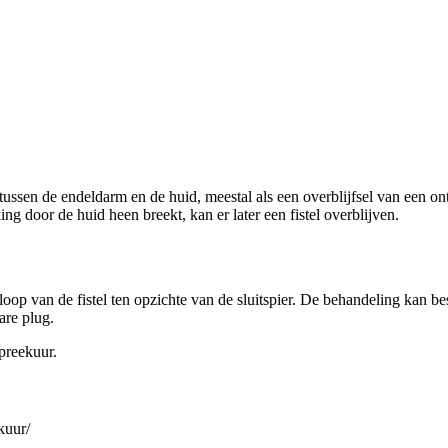
ing tussen de endeldarm en de huid, meestal als een overblijfsel van een o
ng door de huid heen breekt, kan er later een fistel overblijven.
loop van de fistel ten opzichte van de sluitspier. De behandeling kan be
are plug.
preekuur.
kuur/