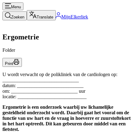
Menu
MijnElkerliek
Zoeken
Translate
Ergometrie
Folder
Print
U wordt verwacht op de polikliniek van de cardiologen op:
_______________________________
datum: ___________________________
om: ___________________________ uur
locatie: ____________________________
Ergometrie is een onderzoek waarbij uw lichamelijke
gesteldheid onderzocht wordt. Daarbij gaat het vooral om de
functie van uw hart en de vraag in hoeverre er zuurstoftekort
in het hart optreedt. Dit kan gebeuren door middel van een
fietstest.