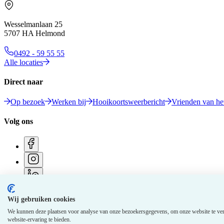
Wesselmanlaan 25
5707 HA Helmond
0492 - 59 55 55
Alle locaties
Direct naar
Op bezoek
Werken bij
Hooikoortsweerbericht
Vrienden van het
Volg ons
Wij gebruiken cookies
© 2026 Elkerliek - Alle rechten voorbehouden
We kunnen deze plaatsen voor analyse van onze bezoekersgegevens, om onze website te ver
website-ervaring te bieden.