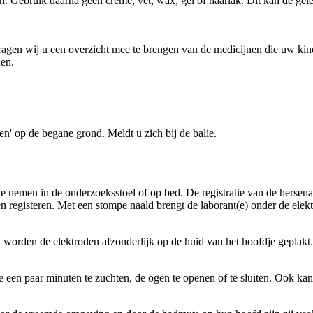
. Gebruik daarna geen crème, vet, wax, gel of haarlak. Dit kan de gele
agen wij u een overzicht mee te brengen van de medicijnen die uw kind
nen.
en' op de begane grond. Meldt u zich bij de balie.
te nemen in de onderzoeksstoel of op bed. De registratie van de hersena
alen registeren. Met een stompe naald brengt de laborant(e) onder de el
val worden de elektroden afzonderlijk op de huid van het hoofdje gepl
en paar minuten te zuchten, de ogen te openen of te sluiten. Ook kan 