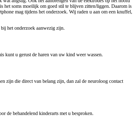
k wat angstig. Ook het aanbrengen van de elektrodes op het hoofd
s het soms moeilijk om goed stil te blijven zitten/liggen. Daarom is
martphone mag tijdens het onderzoek. Wij raden u aan om een knuffel,
 bij het onderzoek aanwezig zijn.
is kunt u gerust de haren van uw kind weer wassen.
n zijn die direct van belang zijn, dan zal de neuroloog contact
door de behandelend kinderarts met u besproken.