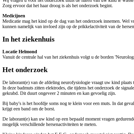
Wij vragen u vóór het onderzoek thuis de haren van uw kind te wassen
Zorg ervoor dat het haar droog is als het onderzoek begint.
Medicijnen
Medicatie mag het kind op de dag van het onderzoek innemen. Wel vr
kunnen namelijk van invloed zijn op de prikkelactiviteit van de herse
In het ziekenhuis
Locatie Helmond
Vanuit de centrale hal van het ziekenhuis volgt u de borden 'Neurolog
Het onderzoek
De laborant(e) van de afdeling neurofysiologie vraagt uw kind plaats 
In deze badmuts zitten elektrodes, die tijdens het onderzoek de sign
gekrabd. Dit duurt ongeveer 2 minuten en kan gevoelig zijn.
Bij baby's is het hoofdje soms nog te klein voor een muts. In dat ge
krijgt een band om de borst.
De laborant(e) kan uw kind op een bepaald moment vragen gedurende e
mogelijk verschillende hersenactiviteiten te meten.