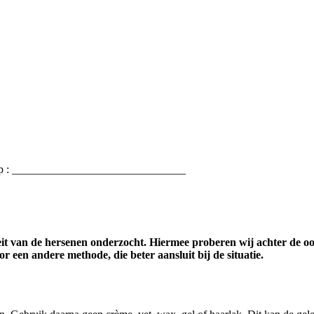
d op : _______________________________
eit van de hersenen onderzocht. Hiermee proberen wij achter de oo
r een andere methode, die beter aansluit bij de situatie.