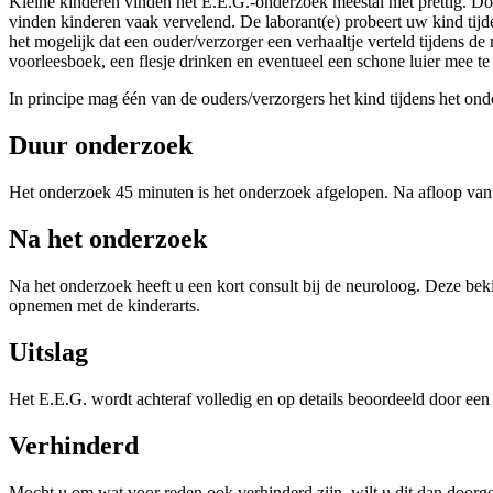
Kleine kinderen vinden het E.E.G.-onderzoek meestal niet prettig. D
vinden kinderen vaak vervelend. De laborant(e) probeert uw kind tijden
het mogelijk dat een ouder/verzorger een verhaaltje verteld tijdens de
voorleesboek, een flesje drinken en eventueel een schone luier mee t
In principe mag één van de ouders/verzorgers het kind tijdens het ond
Duur onderzoek
Het onderzoek 45 minuten is het onderzoek afgelopen. Na afloop va
Na het onderzoek
Na het onderzoek heeft u een kort consult bij de neuroloog. Deze beki
opnemen met de kinderarts.
Uitslag
Het E.E.G. wordt achteraf volledig en op details beoordeeld door een
Verhinderd
Mocht u om wat voor reden ook verhinderd zijn, wilt u dit dan doorg