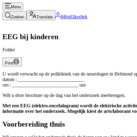
Menu
MijnElkerliek
Zoeken
Translate
EEG bij kinderen
Folder
Print
U wordt verwacht op de polikliniek van de neurologen in Helmon
datum : ___________________________
om : ___________________________ uur
Wilt u deze brochure op de dag van het onderzoek meebrengen.
Met een EEG (elektro-encefalogram) wordt de elektrische activit
informatie over het onderzoek. Mogelijk kiest de arts/laborant voo
Voorbereiding thuis