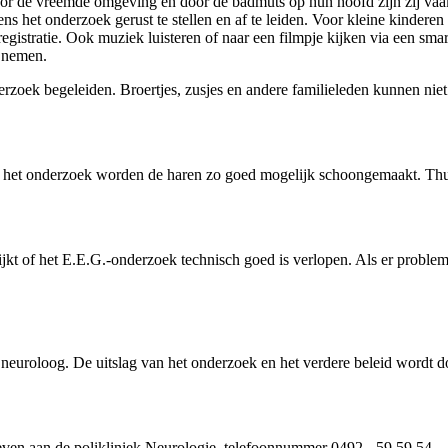
oor de vreemde omgeving en door de badmuts op hun hoofd zijn zij vaa
s het onderzoek gerust te stellen en af te leiden. Voor kleine kinderen i
 registratie. Ook muziek luisteren of naar een filmpje kijken via een s
e nemen.
erzoek begeleiden. Broertjes, zusjes en andere familieleden kunnen niet
n het onderzoek worden de haren zo goed mogelijk schoongemaakt. Thu
jkt of het E.E.G.-onderzoek technisch goed is verlopen. Als er probleme
 neuroloog. De uitslag van het onderzoek en het verdere beleid wordt 
even aan de polikliniek Neurologie, telefoonnummer 0492 - 59 59 54.