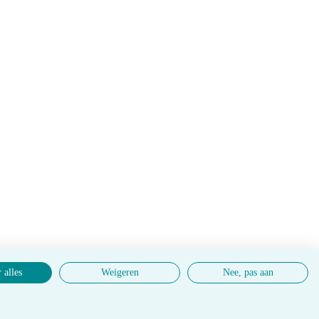
 alles
Weigeren
Nee, pas aan