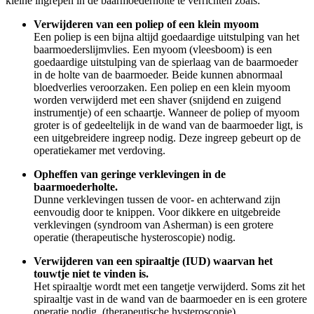
kleine ingrepen in de baarmoederholte te verrichten zoals:
Verwijderen van een poliep of een klein myoom
Een poliep is een bijna altijd goedaardige uitstulping van het
baarmoederslijmvlies. Een myoom (vleesboom) is een
goedaardige uitstulping van de spierlaag van de baarmoeder
in de holte van de baarmoeder. Beide kunnen abnormaal
bloedverlies veroorzaken. Een poliep en een klein myoom
worden verwijderd met een shaver (snijdend en zuigend
instrumentje) of een schaartje. Wanneer de poliep of myoom
groter is of gedeeltelijk in de wand van de baarmoeder ligt, is
een uitgebreidere ingreep nodig. Deze ingreep gebeurt op de
operatiekamer met verdoving.
Opheffen van geringe verklevingen in de
baarmoederholte.
Dunne verklevingen tussen de voor- en achterwand zijn
eenvoudig door te knippen. Voor dikkere en uitgebreide
verklevingen (syndroom van Asherman) is een grotere
operatie (therapeutische hysteroscopie) nodig.
Verwijderen van een spiraaltje (IUD) waarvan het
touwtje niet te vinden is.
Het spiraaltje wordt met een tangetje verwijderd. Soms zit het
spiraaltje vast in de wand van de baarmoeder en is een grotere
operatie nodig. (therapeutische hysteroscopie)