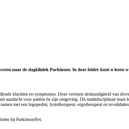
wezen naar de dagkliniek Parkinson. In deze folder kunt u lezen 
llende klachten en symptomen. Deze vereisen deskundigheid van diverse
et aandacht voor patiënt én zijn omgeving. Dit multidisciplinair team
samen met een logopedist, fysiotherapeut, ergotherapeut en revalidatiea
loten bij ParkinsonNet.