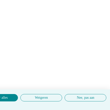
 alles
Weigeren
Nee, pas aan