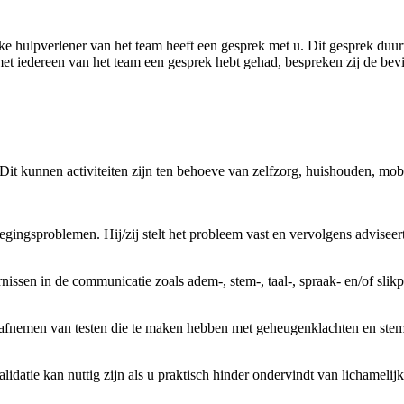
ke hulpverlener van het team heeft een gesprek met u. Dit gesprek duur
 met iedereen van het team een gesprek hebt gehad, bespreken zij de be
 Dit kunnen activiteiten zijn ten behoeve van zelfzorg, huishouden, mobi
ingsproblemen. Hij/zij stelt het probleem vast en vervolgens adviseert, 
rnissen in de communicatie zoals adem-, stem-, taal-, spraak- en/of sli
et afnemen van testen die te maken hebben met geheugenklachten en ste
validatie kan nuttig zijn als u praktisch hinder ondervindt van lichamel