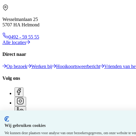
Wesselmanlaan 25
5707 HA Helmond
0492 - 59 55 55
Alle locaties
Direct naar
Op bezoek
Werken bij
Hooikoortsweerbericht
Vrienden van het
Volg ons
Wij gebruiken cookies
© 2026 Elkerliek - Alle rechten voorbehouden
We kunnen deze plaatsen voor analyse van onze bezoekersgegevens, om onze website te ver