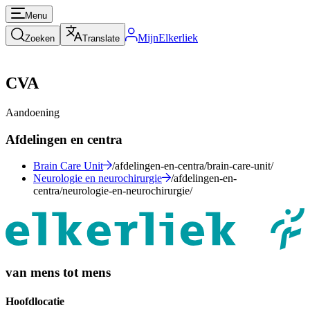
Menu
MijnElkerliek
Zoeken
Translate
CVA
Aandoening
Afdelingen en centra
Brain Care Unit
/afdelingen-en-centra/brain-care-unit/
Neurologie en neurochirurgie
/afdelingen-en-
centra/neurologie-en-neurochirurgie/
van mens tot mens
Hoofdlocatie