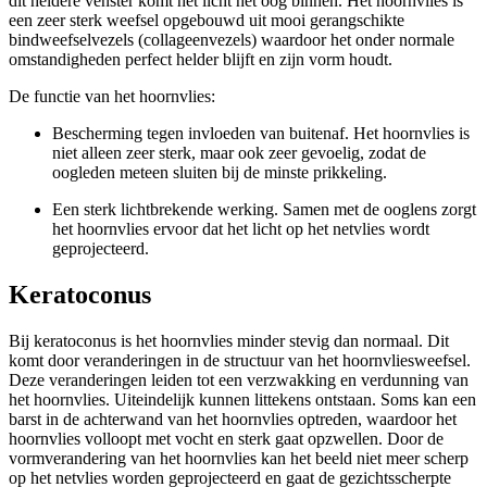
dit heldere venster komt het licht het oog binnen. Het hoornvlies is
een zeer sterk weefsel opgebouwd uit mooi gerangschikte
bindweefselvezels (collageenvezels) waardoor het onder normale
omstandigheden perfect helder blijft en zijn vorm houdt.
De functie van het hoornvlies:
Bescherming tegen invloeden van buitenaf. Het hoornvlies is
niet alleen zeer sterk, maar ook zeer gevoelig, zodat de
oogleden meteen sluiten bij de minste prikkeling.
Een sterk lichtbrekende werking. Samen met de ooglens zorgt
het hoornvlies ervoor dat het licht op het netvlies wordt
geprojecteerd.
Keratoconus
Bij keratoconus is het hoornvlies minder stevig dan normaal. Dit
komt door veranderingen in de structuur van het hoornvliesweefsel.
Deze veranderingen leiden tot een verzwakking en verdunning van
het hoornvlies. Uiteindelijk kunnen littekens ontstaan. Soms kan een
barst in de achterwand van het hoornvlies optreden, waardoor het
hoornvlies volloopt met vocht en sterk gaat opzwellen. Door de
vormverandering van het hoornvlies kan het beeld niet meer scherp
op het netvlies worden geprojecteerd en gaat de gezichtsscherpte