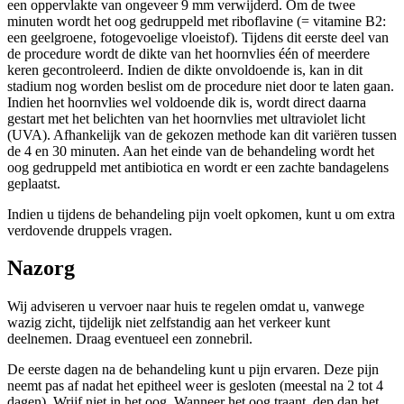
een oppervlakte van ongeveer 9 mm verwijderd. Om de twee
minuten wordt het oog gedruppeld met riboflavine (= vitamine B2:
een geelgroene, fotogevoelige vloeistof). Tijdens dit eerste deel van
de procedure wordt de dikte van het hoornvlies één of meerdere
keren gecontroleerd. Indien de dikte onvoldoende is, kan in dit
stadium nog worden beslist om de procedure niet door te laten gaan.
Indien het hoornvlies wel voldoende dik is, wordt direct daarna
gestart met het belichten van het hoornvlies met ultraviolet licht
(UVA). Afhankelijk van de gekozen methode kan dit variëren tussen
de 4 en 30 minuten. Aan het einde van de behandeling wordt het
oog gedruppeld met antibiotica en wordt er een zachte bandagelens
geplaatst.
Indien u tijdens de behandeling pijn voelt opkomen, kunt u om extra
verdovende druppels vragen.
Nazorg
Wij adviseren u vervoer naar huis te regelen omdat u, vanwege
wazig zicht, tijdelijk niet zelfstandig aan het verkeer kunt
deelnemen. Draag eventueel een zonnebril.
De eerste dagen na de behandeling kunt u pijn ervaren. Deze pijn
neemt pas af nadat het epitheel weer is gesloten (meestal na 2 tot 4
dagen). Wrijf niet in het oog. Wanneer het oog traant, dep dan het