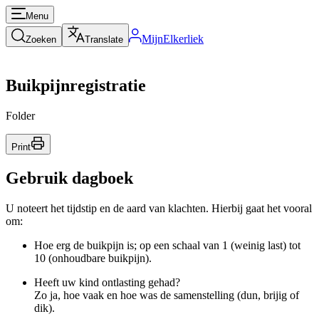
Menu
MijnElkerliek
Zoeken
Translate
Buikpijnregistratie
Folder
Print
Gebruik dagboek
U noteert het tijdstip en de aard van klachten. Hierbij gaat het vooral
om:
Hoe erg de buikpijn is; op een schaal van 1 (weinig last) tot
10 (onhoudbare buikpijn).
Heeft uw kind ontlasting gehad?
Zo ja, hoe vaak en hoe was de samenstelling (dun, brijig of
dik).