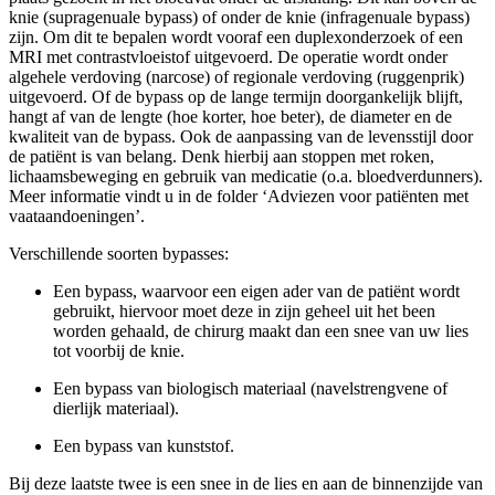
knie (supragenuale bypass) of onder de knie (infragenuale bypass)
zijn. Om dit te bepalen wordt vooraf een duplexonderzoek of een
MRI met contrastvloeistof uitgevoerd. De operatie wordt onder
algehele verdoving (narcose) of regionale verdoving (ruggenprik)
uitgevoerd. Of de bypass op de lange termijn doorgankelijk blijft,
hangt af van de lengte (hoe korter, hoe beter), de diameter en de
kwaliteit van de bypass. Ook de aanpassing van de levensstijl door
de patiënt is van belang. Denk hierbij aan stoppen met roken,
lichaamsbeweging en gebruik van medicatie (o.a. bloedverdunners).
Meer informatie vindt u in de folder ‘Adviezen voor patiënten met
vaataandoeningen’.
Verschillende soorten bypasses:
Een bypass, waarvoor een eigen ader van de patiënt wordt
gebruikt, hiervoor moet deze in zijn geheel uit het been
worden gehaald, de chirurg maakt dan een snee van uw lies
tot voorbij de knie.
Een bypass van biologisch materiaal (navelstrengvene of
dierlijk materiaal).
Een bypass van kunststof.
Bij deze laatste twee is een snee in de lies en aan de binnenzijde van