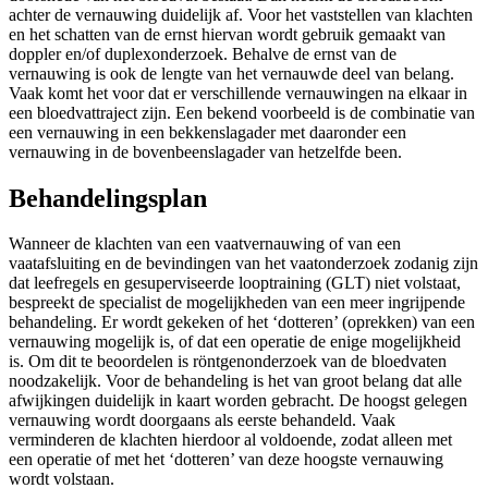
achter de vernauwing duidelijk af. Voor het vaststellen van klachten
en het schatten van de ernst hiervan wordt gebruik gemaakt van
doppler en/of duplexonderzoek. Behalve de ernst van de
vernauwing is ook de lengte van het vernauwde deel van belang.
Vaak komt het voor dat er verschillende vernauwingen na elkaar in
een bloedvattraject zijn. Een bekend voorbeeld is de combinatie van
een vernauwing in een bekkenslagader met daaronder een
vernauwing in de bovenbeenslagader van hetzelfde been.
Behandelingsplan
Wanneer de klachten van een vaatvernauwing of van een
vaatafsluiting en de bevindingen van het vaatonderzoek zodanig zijn
dat leefregels en gesuperviseerde looptraining (GLT) niet volstaat,
bespreekt de specialist de mogelijkheden van een meer ingrijpende
behandeling. Er wordt gekeken of het ‘dotteren’ (oprekken) van een
vernauwing mogelijk is, of dat een operatie de enige mogelijkheid
is. Om dit te beoordelen is röntgenonderzoek van de bloedvaten
noodzakelijk. Voor de behandeling is het van groot belang dat alle
afwijkingen duidelijk in kaart worden gebracht. De hoogst gelegen
vernauwing wordt doorgaans als eerste behandeld. Vaak
verminderen de klachten hierdoor al voldoende, zodat alleen met
een operatie of met het ‘dotteren’ van deze hoogste vernauwing
wordt volstaan.