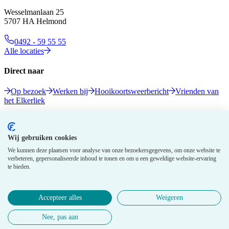
Wesselmanlaan 25
5707 HA Helmond
0492 - 59 55 55
Alle locaties
Direct naar
Op bezoek
Werken bij
Hooikoortsweerbericht
Vrienden van
het Elkerliek
Volg ons
Wij gebruiken cookies
We kunnen deze plaatsen voor analyse van onze bezoekersgegevens, om onze website te
verbeteren, gepersonaliseerde inhoud te tonen en om u een geweldige website-ervaring
te bieden.
Accepteer alles
Weigeren
© 2026 Elkerliek - Alle rechten voorbehouden
Nee, pas aan