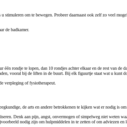
 u stimuleren om te bewegen. Probeer daarnaast ook zelf zo veel mogel
naar de badkamer.
r één rondje te lopen, dan 10 rondjes achter elkaar en de rest van de 
, vooral bij de liften in de buurt. Bij elk figuurtje staat wat u kunt do
e verpleging of fysiotherapeut.
egkundige, de arts en andere betrokkenen te kijken wat er nodig is om 
liseren. Denk aan pijn, angst, onvermogen of simpelweg niet weten waa
ijvoorbeeld nodig zijn om hulpmiddelen in te zetten of om adviezen en le