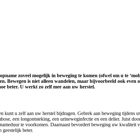
w opname zoveel mogelijk in beweging te komen (ofwel om u te ‘mobi
en. Bewegen is niet alleen wandelen, maar bijvoorbeeld ook even o
hoe beter. U werkt zo zelf mee aan uw herstel.
 kunt u zelf aan uw herstel bijdragen. Gebrek aan beweging tijdens uw 
, een longontsteking, een urineweginfectie en een delier. Juist door d
opnameduur te voorkomen. Daarnaast bevordert beweging uw kwaliteit 
 geestelijk beter.