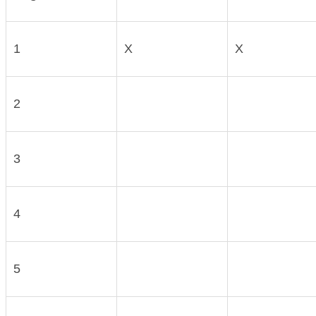
1
X
X
2
3
4
5