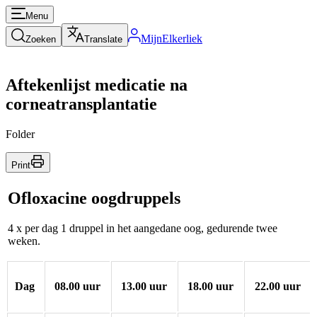
Menu
MijnElkerliek
Zoeken
Translate
Aftekenlijst medicatie na
corneatransplantatie
Folder
Print
Ofloxacine oogdruppels
4 x per dag 1 druppel in het aangedane oog, gedurende twee
weken.
Dag
08.00 uur
13.00 uur
18.00 uur
22.00 uur