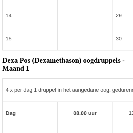
14
29
15
30
Dexa Pos (Dexamethason) oogdruppels -
Maand 1
4 x per dag 1 druppel in het aangedane oog, gedure
Dag
08.00 uur
1