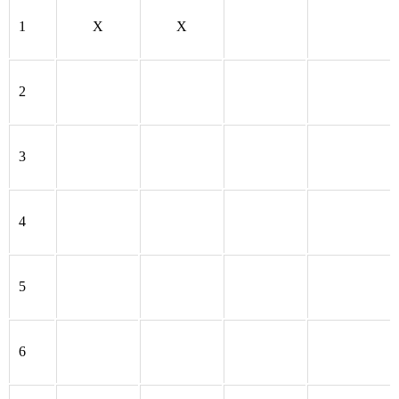
1
X
X
2
3
4
5
6