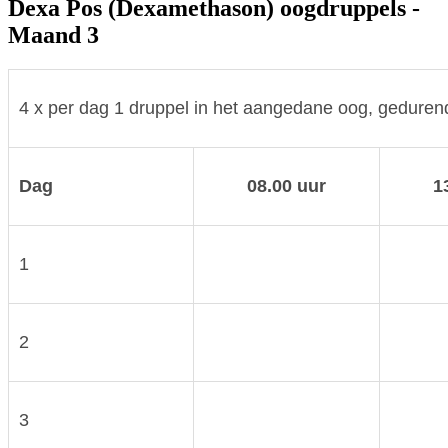
Dexa Pos (Dexamethason) oogdruppels -
Maand 3
4 x per dag 1 druppel in het aangedane oog, gedure
Dag
08.00 uur
1
1
2
3