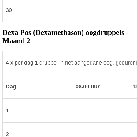
30
Dexa Pos (Dexamethason) oogdruppels -
Maand 2
4 x per dag 1 druppel in het aangedane oog, gedure
Dag
08.00 uur
1
1
2