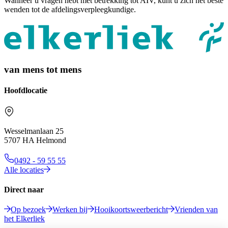
Wanneer u vragen hebt met betrekking tot AIV, kunt u zich het beste
wenden tot de afdelingsverpleegkundige.
van mens tot mens
Hoofdlocatie
Wesselmanlaan 25
5707 HA Helmond
0492 - 59 55 55
Alle locaties
Direct naar
Op bezoek
Werken bij
Hooikoortsweerbericht
Vrienden van
het Elkerliek