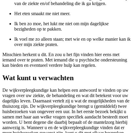
van de ziekte en/of behandeling die ik ga krijgen.
Het eten smaakt me niet meer.
Ik ben zo moe, het lukt me niet om mijn dagelijkse
bezigheden op te pakken.
Ik voel me zo alleen staan; met wie en op welke manier kan ik
over mijn ziekte praten.
Misschien herkent u dit. En zou u het fijn vinden hier eens met
iemand over te praten. Met iemand die u psychische ondersteuning
kan bieden en eventueel verdere hulp kan regelen.
Wat kunt u verwachten
De wijkverpleegkundige kan helpen een antwoord te vinden op uw
vragen over uw ziekte, de behandeling en wat dit betekent voor uw
dagelijks leven. Daarnaast vertelt zij u wat de mogelijkheden van de
thuiszorg zijn. De wijkverpleegkundige brengt u (gemiddeld) twee
huisbezoeken van ongeveer een uur. In het eerste bezoek bekijkt u
samen met haar aan welke vragen specifiek aandacht besteedt moet
worden. U bent degene die daarbij bepaalt of de mantelzorg hierbij
aanwezig is. Wanneer u en de wijkverpleegkundige vinden dat er
meer huisbezoeken gewenst zijn, kunt u dit met elkaar bespreken.