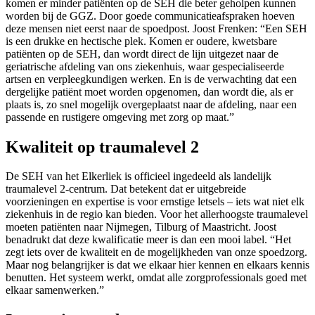
komen er minder patiënten op de SEH die beter geholpen kunnen
worden bij de GGZ. Door goede communicatieafspraken hoeven
deze mensen niet eerst naar de spoedpost. Joost Frenken: “Een SEH
is een drukke en hectische plek. Komen er oudere, kwetsbare
patiënten op de SEH, dan wordt direct de lijn uitgezet naar de
geriatrische afdeling van ons ziekenhuis, waar gespecialiseerde
artsen en verpleegkundigen werken. En is de verwachting dat een
dergelijke patiënt moet worden opgenomen, dan wordt die, als er
plaats is, zo snel mogelijk overgeplaatst naar de afdeling, naar een
passende en rustigere omgeving met zorg op maat.”
Kwaliteit op traumalevel 2
De SEH van het Elkerliek is officieel ingedeeld als landelijk
traumalevel 2-centrum. Dat betekent dat er uitgebreide
voorzieningen en expertise is voor ernstige letsels – iets wat niet elk
ziekenhuis in de regio kan bieden. Voor het allerhoogste traumalevel
moeten patiënten naar Nijmegen, Tilburg of Maastricht. Joost
benadrukt dat deze kwalificatie meer is dan een mooi label. “Het
zegt iets over de kwaliteit en de mogelijkheden van onze spoedzorg.
Maar nog belangrijker is dat we elkaar hier kennen en elkaars kennis
benutten. Het systeem werkt, omdat alle zorgprofessionals goed met
elkaar samenwerken.”