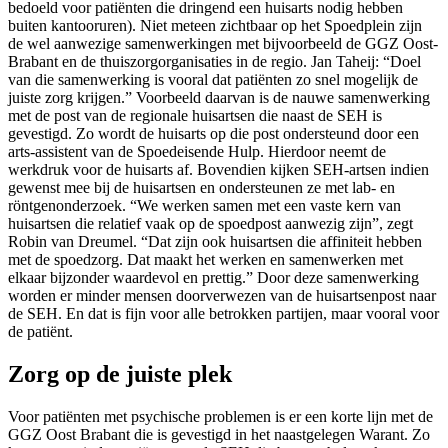
bedoeld voor patiënten die dringend een huisarts nodig hebben
buiten kantooruren). Niet meteen zichtbaar op het Spoedplein zijn
de wel aanwezige samenwerkingen met bijvoorbeeld de GGZ Oost-
Brabant en de thuiszorgorganisaties in de regio. Jan Taheij: “Doel
van die samenwerking is vooral dat patiënten zo snel mogelijk de
juiste zorg krijgen.” Voorbeeld daarvan is de nauwe samenwerking
met de post van de regionale huisartsen die naast de SEH is
gevestigd. Zo wordt de huisarts op die post ondersteund door een
arts-assistent van de Spoedeisende Hulp. Hierdoor neemt de
werkdruk voor de huisarts af. Bovendien kijken SEH-artsen indien
gewenst mee bij de huisartsen en ondersteunen ze met lab- en
röntgenonderzoek. “We werken samen met een vaste kern van
huisartsen die relatief vaak op de spoedpost aanwezig zijn”, zegt
Robin van Dreumel. “Dat zijn ook huisartsen die affiniteit hebben
met de spoedzorg. Dat maakt het werken en samenwerken met
elkaar bijzonder waardevol en prettig.” Door deze samenwerking
worden er minder mensen doorverwezen van de huisartsenpost naar
de SEH. En dat is fijn voor alle betrokken partijen, maar vooral voor
de patiënt.
Zorg op de juiste plek
Voor patiënten met psychische problemen is er een korte lijn met de
GGZ Oost Brabant die is gevestigd in het naastgelegen Warant. Zo