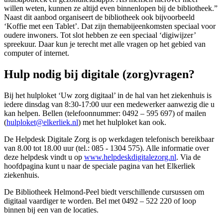
willen weten, kunnen ze altijd even binnenlopen bij de bibliotheek.”
Naast dit aanbod organiseert de bibliotheek ook bijvoorbeeld
‘Koffie met een Tablet’. Dat zijn themabijeenkomsten speciaal voor
oudere inwoners. Tot slot hebben ze een speciaal ‘digiwijzer’
spreekuur. Daar kun je terecht met alle vragen op het gebied van
computer of internet.
Hulp nodig bij digitale (zorg)vragen?
Bij het hulploket ‘Uw zorg digitaal’ in de hal van het ziekenhuis is
iedere dinsdag van 8:30-17:00 uur een medewerker aanwezig die u
kan helpen. Bellen (telefoonnummer: 0492 – 595 697) of mailen
(
hulploket@elkerliek.nl
) met het hulploket kan ook.
De Helpdesk Digitale Zorg is op werkdagen telefonisch bereikbaar
van 8.00 tot 18.00 uur (tel.: 085 - 1304 575). Alle informatie over
deze helpdesk vindt u op
www.helpdeskdigitalezorg.nl
. Via de
hoofdpagina kunt u naar de speciale pagina van het Elkerliek
ziekenhuis.
De Bibliotheek Helmond-Peel biedt verschillende cursussen om
digitaal vaardiger te worden. Bel met 0492 – 522 220 of loop
binnen bij een van de locaties.