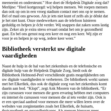
meeneemt en ondersteunt.” Hoe doet de Helpdesk Digitale zorg dat?
Merlijne: “Heel kortgezegd: wij helpen mensen. We roepen mensen
dan ook op om in een vroeg stadium contact met ons op te nemen.
Bel of mail ons gewoon. Als je iets niet kunt of zelfs als je dénkt dat
je het niet kunt. Onze medewerkers aan de telefoon luisteren
geduldig en helpen je écht verder. Wij snappen dat zaken soms lastig
zijn. Zeker als je extra stress ervaart omdat het om je gezondheid
gaat. En bel ons gerust nog een keer en nog een keer. Wij zijn er
voor je en helpen je op weg, iedere keer weer.”
Bibliotheek versterkt uw digitale
vaardigheden
Naast de hulp in de hal van het ziekenhuis en de telefonische en
digitale hulp van de Helpdesk Digitale Zorg, biedt ook de
Bibliotheek Helmond-Peel verschillende gratis mogelijkheden om
uw digitale vaardigheden te verbeteren. De bibliotheek werkt samen
met het Elkerliek, dus ook de digitale zorg van het ziekenhuis komt
daarin aan bod. “Klopt”, zegt Ank Mooren van de bibliotheek. “Er
zijn cursussen voor mensen die geen ervaring hebben met computers
en internet én cursussen voor mensen die al iets verder zijn. Ook is
er een speciaal aanbod voor mensen die meer willen leren over de
websites van zorginstanties zoals het Elkerliek, de huisarts,
thuisapotheek en gezondheidsapps. Als mensen hierover meer