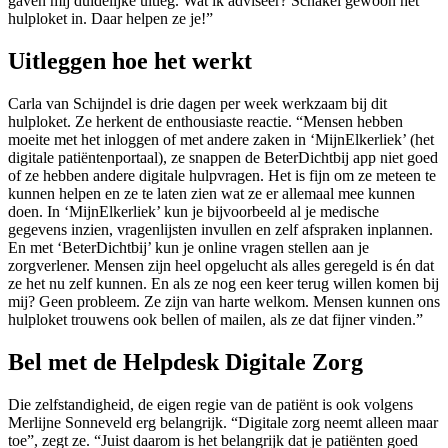
gaven mij duidelijke uitleg. Wat ik adviseer? Schakel gewoon het
hulploket in. Daar helpen ze je!”
Uitleggen hoe het werkt
Carla van Schijndel is drie dagen per week werkzaam bij dit
hulploket. Ze herkent de enthousiaste reactie. “Mensen hebben
moeite met het inloggen of met andere zaken in ‘MijnElkerliek’ (het
digitale patiëntenportaal), ze snappen de BeterDichtbij app niet goed
of ze hebben andere digitale hulpvragen. Het is fijn om ze meteen te
kunnen helpen en ze te laten zien wat ze er allemaal mee kunnen
doen. In ‘MijnElkerliek’ kun je bijvoorbeeld al je medische
gegevens inzien, vragenlijsten invullen en zelf afspraken inplannen.
En met ‘BeterDichtbij’ kun je online vragen stellen aan je
zorgverlener. Mensen zijn heel opgelucht als alles geregeld is én dat
ze het nu zelf kunnen. En als ze nog een keer terug willen komen bij
mij? Geen probleem. Ze zijn van harte welkom. Mensen kunnen ons
hulploket trouwens ook bellen of mailen, als ze dat fijner vinden.”
Bel met de Helpdesk Digitale Zorg
Die zelfstandigheid, de eigen regie van de patiënt is ook volgens
Merlijne Sonneveld erg belangrijk. “Digitale zorg neemt alleen maar
toe”, zegt ze. “Juist daarom is het belangrijk dat je patiënten goed