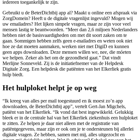
iedereen toegankelijk te zijn.
Gebruikt u de BeterDichtbij app al? Maakt u online een afspraak via
ZorgDomein? Heeft u de digitale vragenlijst ingevuld? Mogen wij
uw emailadres? Het lijken simpele vragen, maar ze zijn voor veel
mensen lastig te beantwoorden. “Meer dan 2,6 miljoen Nederlanders
hebben niet de basisvaardigheden om met dit soort zaken om te
gaan. Sommigen hebben zelfs geen e-mailadres en weten ook niet
hoe ze dat moeten aanmaken, werken niet met DigiD en kunnen
geen apps downloaden. Deze mensen willen we, nee, die móeten
we helpen. Zeker als het om de gezondheid gaat.” Dat vindt
Merlijne Sonneveld. Zij is de initiatiefnemer van de Helpdesk
Digitale Zorg. Een helpdesk die patiënten van het Elkerliek gratis
hulp biedt.
Het hulploket helpt je op weg
“Ik kreeg van alles per mail toegestuurd en ik moest zo’n app
downloaden, de BeterDichtbij app”, vertelt Gert-Jan Migchels,
patiënt van het Elkerliek. “Ik vond dat best ingewikkeld. Gelukkig
bleek er in de centrale hal van het Elkerliek ziekenhuis een hulploket
te zitten. Ze helpen je daar niet alleen met de registratie van
patiëntgegevens, maar zijn er ook om je te ondersteunen bij allerlei
digitale vragen. Ze hebben, samen met mij, alles uitgezocht en