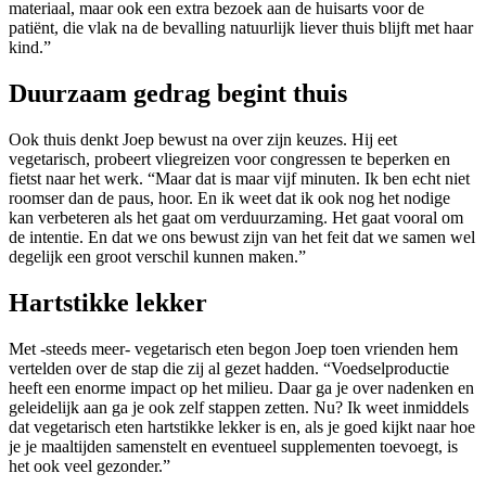
materiaal, maar ook een extra bezoek aan de huisarts voor de
patiënt, die vlak na de bevalling natuurlijk liever thuis blijft met haar
kind.”
Duurzaam gedrag begint thuis
Ook thuis denkt Joep bewust na over zijn keuzes. Hij eet
vegetarisch, probeert vliegreizen voor congressen te beperken en
fietst naar het werk. “Maar dat is maar vijf minuten. Ik ben echt niet
roomser dan de paus, hoor. En ik weet dat ik ook nog het nodige
kan verbeteren als het gaat om verduurzaming. Het gaat vooral om
de intentie. En dat we ons bewust zijn van het feit dat we samen wel
degelijk een groot verschil kunnen maken.”
Hartstikke lekker
Met -steeds meer- vegetarisch eten begon Joep toen vrienden hem
vertelden over de stap die zij al gezet hadden. “Voedselproductie
heeft een enorme impact op het milieu. Daar ga je over nadenken en
geleidelijk aan ga je ook zelf stappen zetten. Nu? Ik weet inmiddels
dat vegetarisch eten hartstikke lekker is en, als je goed kijkt naar hoe
je je maaltijden samenstelt en eventueel supplementen toevoegt, is
het ook veel gezonder.”