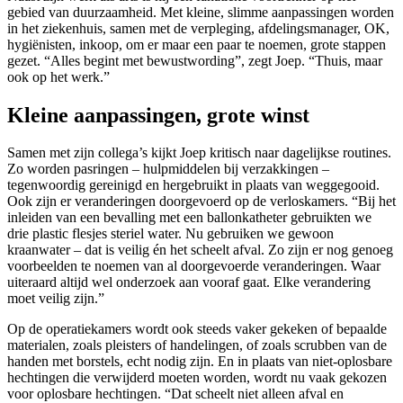
gebied van duurzaamheid. Met kleine, slimme aanpassingen worden
in het ziekenhuis, samen met de verpleging, afdelingsmanager, OK,
hygiënisten, inkoop, om er maar een paar te noemen, grote stappen
gezet. “Alles begint met bewustwording”, zegt Joep. “Thuis, maar
ook op het werk.”
Kleine aanpassingen, grote winst
Samen met zijn collega’s kijkt Joep kritisch naar dagelijkse routines.
Zo worden pasringen – hulpmiddelen bij verzakkingen –
tegenwoordig gereinigd en hergebruikt in plaats van weggegooid.
Ook zijn er veranderingen doorgevoerd op de verloskamers. “Bij het
inleiden van een bevalling met een ballonkatheter gebruikten we
drie plastic flesjes steriel water. Nu gebruiken we gewoon
kraanwater – dat is veilig én het scheelt afval. Zo zijn er nog genoeg
voorbeelden te noemen van al doorgevoerde veranderingen. Waar
uiteraard altijd wel onderzoek aan vooraf gaat. Elke verandering
moet veilig zijn.”
Op de operatiekamers wordt ook steeds vaker gekeken of bepaalde
materialen, zoals pleisters of handelingen, of zoals scrubben van de
handen met borstels, echt nodig zijn. En in plaats van niet-oplosbare
hechtingen die verwijderd moeten worden, wordt nu vaak gekozen
voor oplosbare hechtingen. “Dat scheelt niet alleen afval en