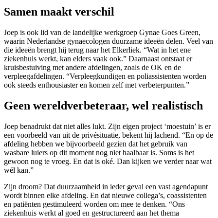
Samen maakt verschil
Joep is ook lid van de landelijke werkgroep Gynae Goes Green,
waarin Nederlandse gynaecologen duurzame ideeën delen. Veel van
die ideeën brengt hij terug naar het Elkerliek. “Wat in het ene
ziekenhuis werkt, kan elders vaak ook.” Daarnaast ontstaat er
kruisbestuiving met andere afdelingen, zoals de OK en de
verpleegafdelingen. “Verpleegkundigen en poliassistenten worden
ook steeds enthousiaster en komen zelf met verbeterpunten.”
Geen wereldverbeteraar, wel realistisch
Joep benadrukt dat niet alles lukt. Zijn eigen project ‘moestuin’ is er
een voorbeeld van uit de privésituatie, bekent hij lachend. “En op de
afdeling hebben we bijvoorbeeld gezien dat het gebruik van
wasbare luiers op dit moment nog niet haalbaar is. Soms is het
gewoon nog te vroeg. En dat is oké. Dan kijken we verder naar wat
wél kan.”
Zijn droom? Dat duurzaamheid in ieder geval een vast agendapunt
wordt binnen elke afdeling. En dat nieuwe collega’s, coassistenten
en patiënten gestimuleerd worden om mee te denken. “Ons
ziekenhuis werkt al goed en gestructureerd aan het thema