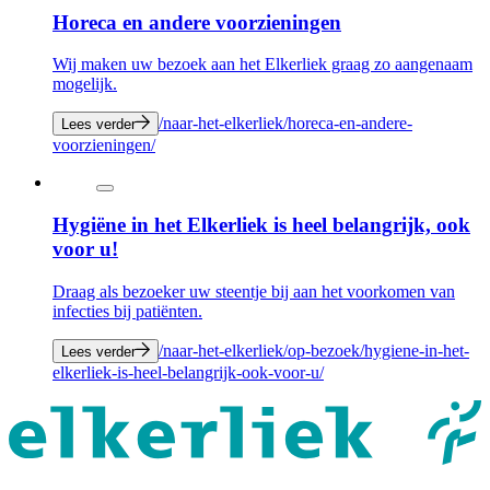
Horeca en andere voorzieningen
Wij maken uw bezoek aan het Elkerliek graag zo aangenaam
mogelijk.
/naar-het-elkerliek/horeca-en-andere-
Lees verder
voorzieningen/
Hygiëne in het Elkerliek is heel belangrijk, ook
voor u!
Draag als bezoeker uw steentje bij aan het voorkomen van
infecties bij patiënten.
/naar-het-elkerliek/op-bezoek/hygiene-in-het-
Lees verder
elkerliek-is-heel-belangrijk-ook-voor-u/