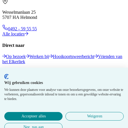
Wesselmanlaan 25
5707 HA Helmond
0492 - 59 55 55
Alle locaties
Direct naar
Op bezoek
Werken bij
Hooikoortsweerbericht
Vrienden van
het Elkerliek
Volg ons
Wij gebruiken cookies
We kunnen deze plaatsen voor analyse van onze bezoekersgegevens, om onze website te
verbeteren, gepersonaliseerde inhoud te tonen en om u een geweldige website-ervaring
te bieden.
Accepteer alles
Weigeren
© 2026 Elkerliek - Alle rechten voorbehouden
Nee, pas aan