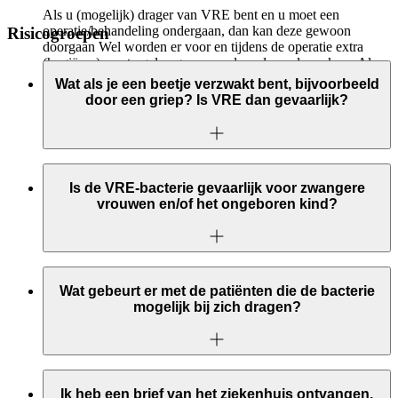
Als u (mogelijk) drager van VRE bent en u moet een
operatie/behandeling ondergaan, dan kan deze gewoon
Risicogroepen
doorgaan Wel worden er voor en tijdens de operatie extra
(hygiëne-) maatregelen genomen door de medewerkers. Als u
postoperatief op de Intensive Care verpleegd moet worden,
Wat als je een beetje verzwakt bent, bijvoorbeeld
gelden tevens extra maatregelen. Hierover wordt u voor de
door een griep? Is VRE dan gevaarlijk?
opname door de artsen geïnformeerd.
Nee, het betreft eigenlijk vooral mensen met ernstig
onderliggend lijden, die bedlegerig zijn of al in het ziekenhuis
Is de VRE-bacterie gevaarlijk voor zwangere
of verpleeghuis liggen.
vrouwen en/of het ongeboren kind?
Nee, de VRE-bacterie is niet gevaarlijk voor zwanger
vrouwen en/of het ongeboren kind.
Wat gebeurt er met de patiënten die de bacterie
mogelijk bij zich dragen?
Patiënten die recent zijn opgenomen in het Elkerliek
ziekenhuis in Helmond en waarbij een verhoogd risico bestaat
Ik heb een brief van het ziekenhuis ontvangen.