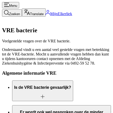
Menu
MijnElkerliek
Zoeken
Translate
VRE bacterie
Veelgestelde vragen over de VRE bacterie.
Onderstaand vindt u een aantal veel gestelde vragen met betrekking
tot de VRE-bacterie. Mocht u aanvullende vragen hebben dan kunt
u tijdens kantooruren contact opnemen met de Afdeling
Ziekenhuishygiëne & Infectiepreventie via 0492-59 52 78.
Algemene informatie VRE
Is de VRE bacterie gevaarlijk?
Nee, de bacterie zelf is niet ziekmakend en dus niet gevaarlijk
voor gezonde mensen. Enterokokken komen bij iedereen voor
Er wordt ook wel gesproken over de minder