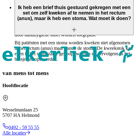
De VRE-bacterie is een darmbacterie. Als er goede
handhygiëne wordt toegepast (ook na het gebruikt van de
Ik heb een brief thuis gestuurd gekregen met een
toilet) kan de bacterie niet overgedragen worden.
set om zelf kweken af te nemen in het rectum
Zorgmedewerkers worden niet behandeld als ze drager zijn
(anus), maar ik heb een stoma. Wat moet ik doen?
van VRE. Goede handhygiëne volstaat om overdacht te
voorkomen; uiteraard geldt dat ook tussen alle zorgcontacten
door handhygiëne moet worden toegepast.
Bij patiënten met een stoma worden kweken niet afgenomen
in het rectum (anus) maar vanuit de stoma. De kweekstok kan
even in het stomazakje gedoopt worden en vervolgens in het
buisje gestopt worden.
van mens tot mens
Hoofdlocatie
Wesselmanlaan 25
5707 HA Helmond
0492 - 59 55 55
Alle locaties