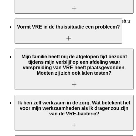
Hebt u geen brief ontvangen van het ziekenhuis, dan hoeft u
niets te doen. U behoort dan niet tot de risicogroep.
Vormt VRE in de thuissituatie een probleem?
In de thuissituatie vormt de VRE geen probleem. Wanneer u
(mogelijk) drager bent van de VRE en u thuis wijkzorg of
Mijn familie heeft mij de afgelopen tijd bezocht
fysiotherapie krijgt, dan raden wij u wel aan deze
tijdens mijn verblijf op een afdeling waar
zorgverleners te informeren, zodat zij hun maatregelen
verspreiding van VRE heeft plaatsgevonden.
kunnen nemen om eventuele besmetting van andere patiënten
Moeten zij zich ook laten testen?
te voorkomen. U hoeft verder geen bijzondere maatregelen te
treffen.
Nee, het onderzoek betreft alleen patiënten zelf. VRE-
dragerschap is namelijk geen probleem voor gezonde mensen.
Ik ben zelf werkzaam in de zorg. Wat betekent het
Alleen bij mensen met een zeer sterk verminderde weerstand
voor mijn werkzaamheden als ik drager zou zijn
kan de VRE-bacterie problemen geven in de behandeling,
van de VRE-bacterie?
omdat de gangbare antibiotica niet goed hun werk kunnen
doen.