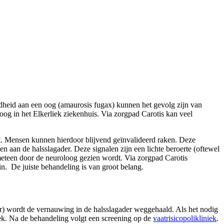
indheid aan een oog (amaurosis fugax) kunnen het gevolg zijn van
oog in het Elkerliek ziekenhuis. Via zorgpad Carotis kan veel
rct. Mensen kunnen hierdoor blijvend geïnvalideerd raken. Deze
 aan de halsslagader. Deze signalen zijn een lichte beroerte (oftewel
ij meteen door de neuroloog gezien wordt. Via zorgpad Carotis
n. De juiste behandeling is van groot belang.
der) wordt de vernauwing in de halsslagader weggehaald. Als het nodig
niek. Na de behandeling volgt een screening op de
vaatrisicopolikliniek
.