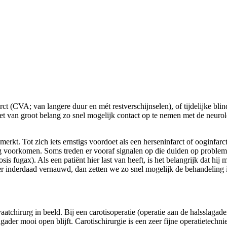
rct (CVA; van langere duur en mét restverschijnselen), of tijdelijke bl
et van groot belang zo snel mogelijk contact op te nemen met de neurol
merkt. Tot zich iets ernstigs voordoet als een herseninfarct of ooginfa
ag voorkomen. Soms treden er vooraf signalen op die duiden op problemen
sis fugax). Als een patiënt hier last van heeft, is het belangrijk dat h
r inderdaad vernauwd, dan zetten we zo snel mogelijk de behandeling i
atchirurg in beeld. Bij een carotisoperatie (operatie aan de halsslaga
gader mooi open blijft. Carotischirurgie is een zeer fijne operatietech