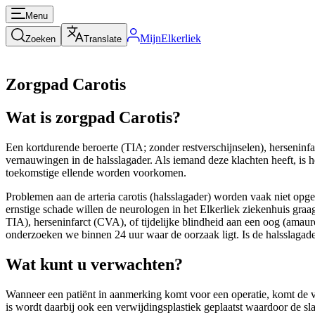
Menu
MijnElkerliek
Zoeken
Translate
Zorgpad Carotis
Wat is zorgpad Carotis?
Een kortdurende beroerte (TIA; zonder restverschijnselen), herseninfa
vernauwingen in de halsslagader. Als iemand deze klachten heeft, is h
toekomstige ellende worden voorkomen.
Problemen aan de arteria carotis (halsslagader) worden vaak niet opge
ernstige schade willen de neurologen in het Elkerliek ziekenhuis gra
TIA), herseninfarct (CVA), of tijdelijke blindheid aan een oog (amauro
onderzoeken we binnen 24 uur waar de oorzaak ligt. Is de halsslagade
Wat kunt u verwachten?
Wanneer een patiënt in aanmerking komt voor een operatie, komt de va
is wordt daarbij ook een verwijdingsplastiek geplaatst waardoor de sla