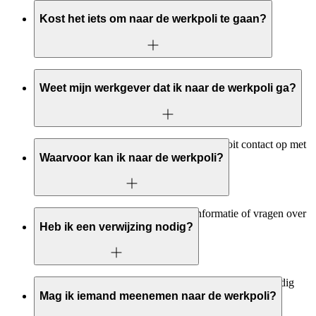
Kost het iets om naar de werkpoli te gaan?
Nee, er zijn geen kosten verbonden aan een bezoek aan de
werkpoli.
Weet mijn werkgever dat ik naar de werkpoli ga?
Nee, zonder uw toestemming nemen we nooit contact op met
een andere instantie of zorgverlener.
Waarvoor kan ik naar de werkpoli?
U kunt bij de werkpoli terecht voor informatie of vragen over
uw werk bij uw ziekte.
Heb ik een verwijzing nodig?
Ja, om een afspraak te maken heeft u een verwijzing nodig
van uw specialist uit het ziekenhuis.
Mag ik iemand meenemen naar de werkpoli?