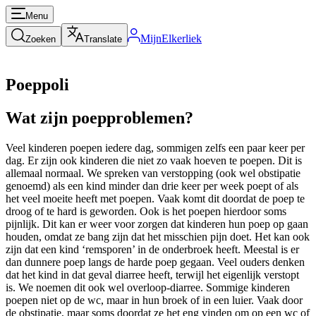
Menu
MijnElkerliek
Zoeken
Translate
Poeppoli
Wat zijn poepproblemen?
Veel kinderen poepen iedere dag, sommigen zelfs een paar keer per
dag. Er zijn ook kinderen die niet zo vaak hoeven te poepen. Dit is
allemaal normaal. We spreken van verstopping (ook wel obstipatie
genoemd) als een kind minder dan drie keer per week poept of als
het veel moeite heeft met poepen. Vaak komt dit doordat de poep te
droog of te hard is geworden. Ook is het poepen hierdoor soms
pijnlijk. Dit kan er weer voor zorgen dat kinderen hun poep op gaan
houden, omdat ze bang zijn dat het misschien pijn doet. Het kan ook
zijn dat een kind ‘remsporen’ in de onderbroek heeft. Meestal is er
dan dunnere poep langs de harde poep gegaan. Veel ouders denken
dat het kind in dat geval diarree heeft, terwijl het eigenlijk verstopt
is. We noemen dit ook wel overloop-diarree. Sommige kinderen
poepen niet op de wc, maar in hun broek of in een luier. Vaak door
de obstipatie, maar soms doordat ze het eng vinden om op een wc of