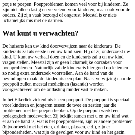
potje te poepen. Poepproblemen komen veel voor bij kinderen. Ze
zijn niet alleen lastig en vervelend voor kinderen, maar ook voor de
ouders. Zij zijn vaak bezorgd of ongerust. Meestal is er niets
lichamelijks mis met de darmen.
Wat kunt u verwachten?
De huisarts kan uw kind doorverwijzen naar de kinderarts. De
kinderarts zal als eerste u en uw kind zien. Hij of zij onderzoekt uw
kind. U kunt uw verhaal doen en de kinderarts zal u en uw kind
vragen stellen. Meestal zijn er geen lichamelijke oorzaken voor
poepproblemen. Natuurlijk zal de kinderarts hier goed op letten en
zo nodig extra onderzoek voorstellen. Aan de hand van de
bevindingen maakt de kinderarts een plan. Naast verwijzing naar de
poeppoli zullen meestal medicijnen (laxantia) worden
voorgeschreven om de ontlasting minder vast te maken.
In het Elkerliek ziekenhuis is een poeppoli. De poeppoli is speciaal
voor kinderen en jongeren tussen de twee en zestien jaar die
problemen met het poepen hebben. Op de poeppoli werkt een
pedagogisch medewerker. Zij bekijkt samen met u en uw kind wat
er aan de hand is; wat is het poepprobleem, zijn er andere problemen
(bijvoorbeeld met het eten, drinken, plassen, e.d.), zijn er
bijzonderheden, wat zijn de gevolgen voor uw kind en het gezin.